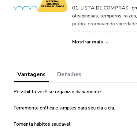
01. LISTA DE COMPRAS : grupos
oleaginosas, temperos, raízes
prática promovendo variedade 
melhorar sua economia domes
Mostrar mais
02. INGESTÃO HÍDRICA : você
diariamente. Promovendo esse
03. DIÁRIO DAS EMOÇÕES: fer
Vantagens
Detalhes
emoção.
Possibilita você se organizar diariamente.
04. CARDÁPIO SEMANAL: ferr
hábitos saudável, otimizando 
Ferramenta prática e simples para seu dia a dia.
05. ATIVIDADES DIÁRIAS : ferr
Fomenta hábitos saudável.
rotina diária.