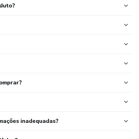
oduto?
comprar?
rmações inadequadas?