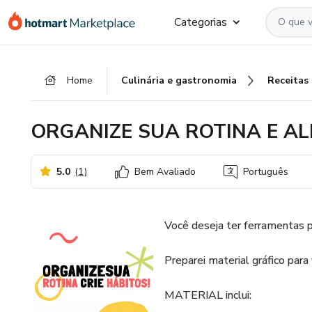
Ir
Ir
Ir
Categorias
para
para
para
o
o
o
conteúdo
pagamento
rodapé
Home
Culinária e gastronomia
Receitas
principal
ORGANIZE SUA ROTINA E A
5.0
(
1
)
Bem Avaliado
Português
Você deseja ter ferramentas pa
Preparei material gráfico para
MATERIAL inclui: