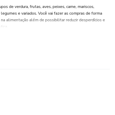
 de verdura, frutas, aves, peixes, carne, mariscos,
, legumes e variados. Você vai fazer as compras de forma
na alimentação além de possibilitar reduzir desperdícios e
tica.
 vai dimensionar a quantidade de água consumida
 hábito saudável.
ramenta para melhorar sua relação com a comida e
amenta para você organizar suas refeições promovendo
os itens da sua geladeira e reduzindo os custos domésticos.
amenta para organizar sua rotina possibilitar descrever sua