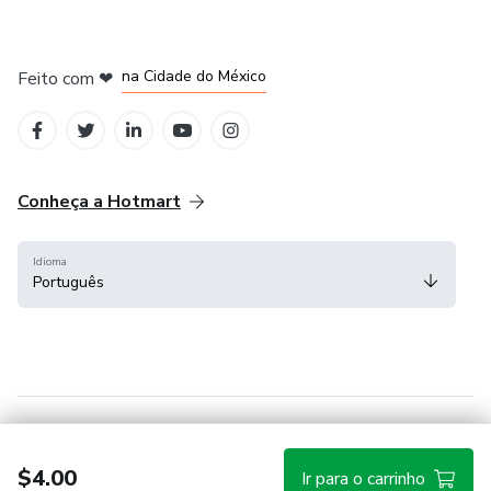
em Bogotá
em Amsterdam
em Madrid
na Cidade do México
Feito com
❤
em Belo Horizonte
Conheça a Hotmart
Idioma
Português
Central de ajuda
Termos
Privacidade
Cookies
$4.00
Ir para o carrinho