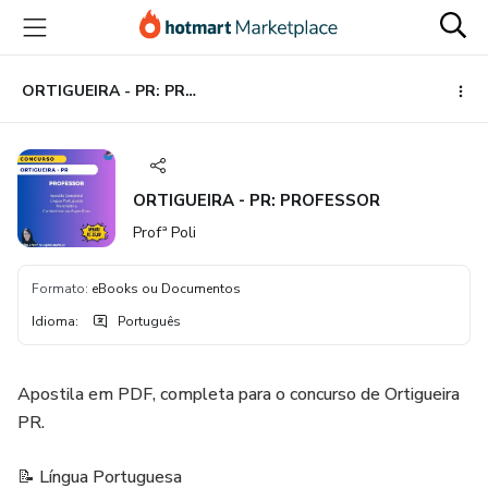
Ir
Ir
Ir
para
para
para
o
o
o
conteúdo
pagamento
rodapé
ORTIGUEIRA - PR: PROFESSOR
principal
ORTIGUEIRA - PR: PROFESSOR
Profª Poli
Formato
:
eBooks ou Documentos
Idioma
:
Português
Apostila em PDF, completa para o concurso de Ortigueira
PR.
📝 Língua Portuguesa