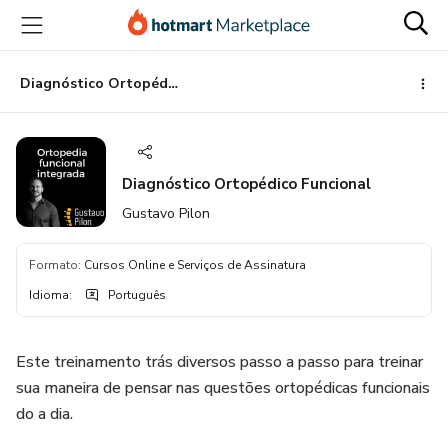
Ir
Ir
Ir
para
para
para
o
o
o
conteúdo
pagamento
rodapé
Diagnóstico Ortopédico Funcional
principal
Diagnóstico Ortopédico Funcional
Gustavo Pilon
Formato
:
Cursos Online e Serviços de Assinatura
Idioma
:
Português
Este treinamento trás diversos passo a passo para treinar
sua maneira de pensar nas questões ortopédicas funcionais
do a dia.