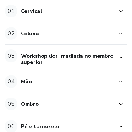
Te convido então a começar agora mesmo esta nova
etapa na construção dessa nova etapa !!
01
Cervical
Te vejo do outro lado!
02
Coluna
03
Workshop dor irradiada no membro
superior
04
Mão
05
Ombro
06
Pé e tornozelo