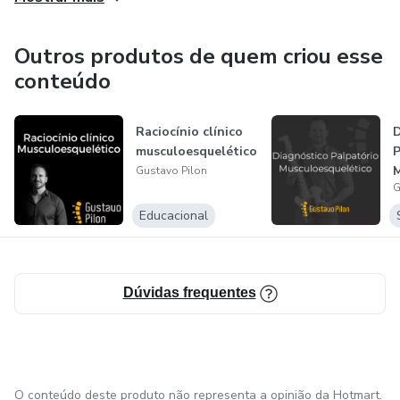
Outros produtos de quem criou esse
conteúdo
Raciocínio clínico
D
musculoesquelético
P
M
Gustavo Pilon
G
Educacional
Dúvidas frequentes
O conteúdo deste produto não representa a opinião da Hotmart.