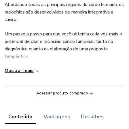
Abordando todas as principais regiões do corpo humano, os
raciocínios são desenvolvidos de maneira integrativa e
clinica!
Um passo a passo para que você obtenha cada vez mais o
potencial de criar o raciocínio clínico funcional: tanto no
diagnóstico quanto na elaboração de uma proposta
terapêutica.
Mostrar mais
Comece agora mesmo a pensar de maneira integrativa e
deixar para trás o pensamento tecnicista!
Extras: o canal do whatsapp estará disponível para que
Acessar produto comprado
tire suas dúvidas diretamente comigo e que eu possa te
acompanhar em quaisquer duvidas que vier as ter. Isso é o
mais importante!
Conteúdo
Vantagens
Detalhes