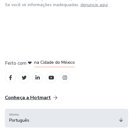
Se você vir informações inadequadas,
denuncie aqui
em Bogotá
em Amsterdam
em Madrid
na Cidade do México
Feito com
❤
em Belo Horizonte
Conheça a Hotmart
Idioma
Português