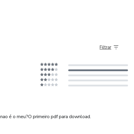
ansparência para Fisioterapeutas que querem melhorar o seu
Filtrar
 nao é o meu?O primeiro pdf para download.