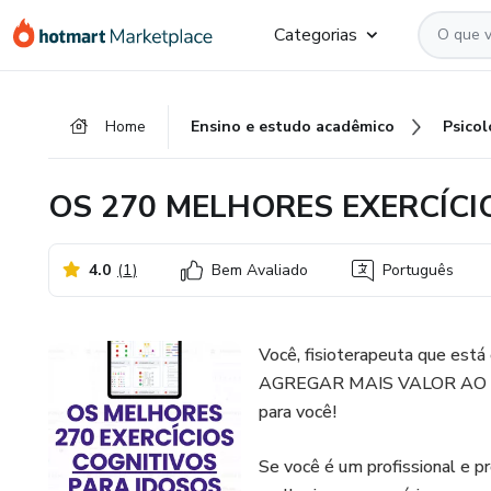
Ir
Ir
Ir
Categorias
para
para
para
o
o
o
conteúdo
pagamento
rodapé
Home
Ensino e estudo acadêmico
Psicol
principal
OS 270 MELHORES EXERCÍCI
4.0
(
1
)
Bem Avaliado
Português
Você, fisioterapeuta que 
AGREGAR MAIS VALOR AO 
para você!
Se você é um profissional e p