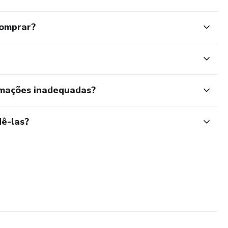
comprar?
rmações inadequadas?
ê-las?