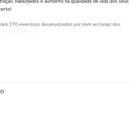
ração, habilidades e aumento na qualidade de vida dos seus
certo!
rá 270 exercícios desenvolvidos por mim ao longo dos
uta gerontologa.
 são:
idoso;
a experiência enriquecedora;
ÃO
idoso;
iente uma jornada divertida e estimulante.