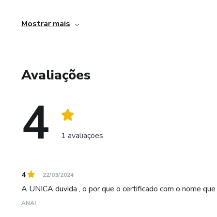
Agora, a sua missão é de levar esse conhecimento com tr
Mostrar mais
atendimento!
Avaliações
4
1 avaliações
4
22/03/2024
A UNICA duvida , o por que o certificado com o nome que
ANAI