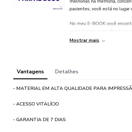
melhorias na memória, concent
pacientes, você está no lugar 
No meu E-BOOK você encontra
meus 6 anos como fisioterape
Mostrar mais
Nossos objetivos em aplicá-lo
- Acabar com a monotonia do 
Vantagens
Detalhes
- Transformar o cuidado em um
- MATERIAL EM ALTA QUALIDADE PARA IMPRESS
- Melhorar a saúde mental do 
- ACESSO VITALÍCIO
- Tornar a reabilitação do pac
- GARANTIA DE 7 DIAS
Espero por você!