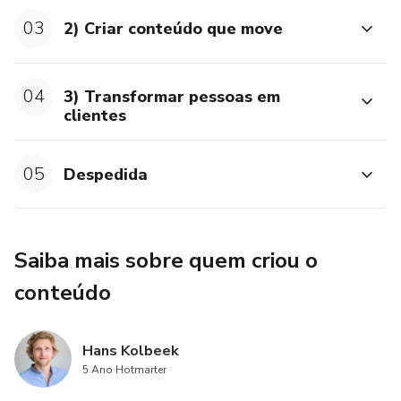
Há um exército de pessoas esperando conhecer seu
03
2) Criar conteúdo que move
trabalho.
Você só precisa chama-los.
04
3) Transformar pessoas em
clientes
Esse curso te ensina como.
05
Vamos aprender.
Despedida
Bora fazer o curso
Saiba mais sobre quem criou o
conteúdo
Hans Kolbeek
5 Ano Hotmarter