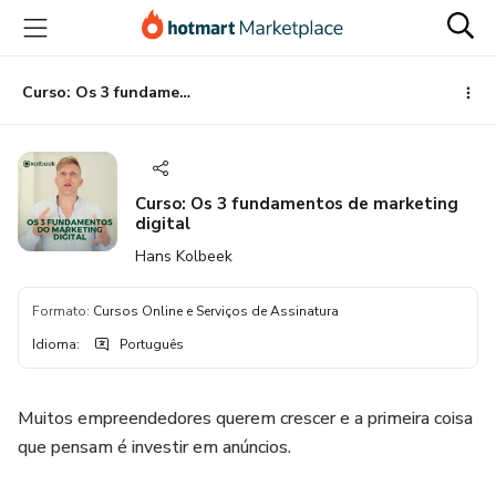
Ir
Ir
Ir
para
para
para
o
o
o
conteúdo
pagamento
rodapé
Curso: Os 3 fundamentos de marketing digital
principal
Curso: Os 3 fundamentos de marketing
digital
Hans Kolbeek
Formato
:
Cursos Online e Serviços de Assinatura
Idioma
:
Português
Muitos empreendedores querem crescer e a primeira coisa
que pensam é investir em anúncios.