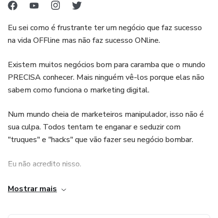
Eu sei como é frustrante ter um negócio que faz sucesso
na vida OFFline mas não faz sucesso ONline.
Existem muitos negócios bom para caramba que o mundo
PRECISA conhecer. Mais ninguém vê-los porque elas não
sabem como funciona o marketing digital.
Num mundo cheia de marketeiros manipulador, isso não é
sua culpa. Todos tentam te enganar e seduzir com
"truques" e "hacks" que vão fazer seu negócio bombar.
Eu não acredito nisso.
Eu acredito em CRESCIMENTO SAUDÁVEL.
Mostrar mais
Para crescer saudávelmente, você não precisa de nenhum