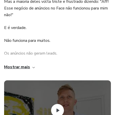
Mas a maioria deles volta triste e frustrado dizendo: "Aff!
Esse negócio de anúncios no Face não funcionou para mim
não!"
E é verdade.
Não funciona para muitos.
Os anúncios não geram leads.
Ou custam caro demais.
Mostrar mais
Sabe porque?
Porque não respeitaram os 3 fundamentos de marketing
digital.
Para realmente fazer seu negócio crescer você não precisa