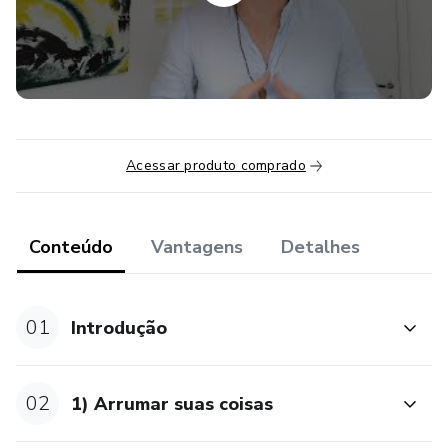
de "hacks" ou "truques secretos".
O que você precisa são FUNDAMENTOS saudáveis.
Para preparar seu negócio para crescer, você precisa
implementar os 3 fundamentos de marketing digital.
Acessar produto comprado
Os 3 fundamentos são:
1) Uma marca que atrai como um ímã
Conteúdo
Vantagens
Detalhes
2) Conteúdo que move seu público
01
Introdução
3) Um processo para gerar leads
Depois do curso, você vai se sentir ANIMADO e
02
1) Arrumar suas coisas
CONFIANTE em fazer o marketing do seu negócio.