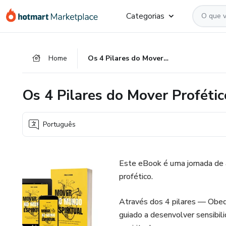
Ir
Ir
Ir
Categorias
para
para
para
o
o
o
conteúdo
pagamento
rodapé
Home
Os 4 Pilares do Mover Profético
principal
Os 4 Pilares do Mover Profétic
Português
Este eBook é uma jornada de a
profético.
Através dos 4 pilares — Obed
guiado a desenvolver sensibil