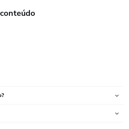
 conteúdo
o?