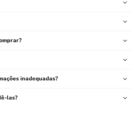
comprar?
rmações inadequadas?
ê-las?