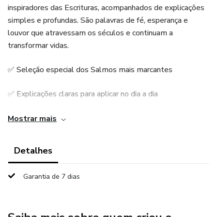
inspiradores das Escrituras, acompanhados de explicações
simples e profundas. São palavras de fé, esperança e
louvor que atravessam os séculos e continuam a
transformar vidas.
✅ Seleção especial dos Salmos mais marcantes
✅ Explicações claras para aplicar no dia a dia
✅ Ideal para momentos de oração, estudo ou reflexão
Mostrar mais
pessoal
Detalhes
✅ Um guia espiritual para fortalecer sua fé e encontrar paz
interior
Garantia de 7 dias
👉 Tenha em mãos os Salmos que mais tocam corações e
faça deles uma fonte diária de inspiração e renovação!