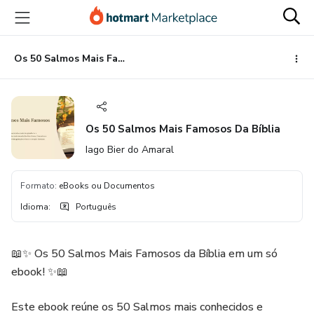
Ir
Ir
Ir
para
para
para
o
o
o
conteúdo
pagamento
rodapé
Os 50 Salmos Mais Famosos Da Bíblia
principal
Os 50 Salmos Mais Famosos Da Bíblia
Iago Bier do Amaral
Formato
:
eBooks ou Documentos
Idioma
:
Português
📖✨ Os 50 Salmos Mais Famosos da Bíblia em um só
ebook! ✨📖
Este ebook reúne os 50 Salmos mais conhecidos e