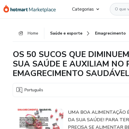
Ir
Ir
Ir
Categorias
para
para
para
o
o
o
conteúdo
pagamento
rodapé
Home
Saúde e esporte
Emagrecimento
principal
OS 50 SUCOS QUE DIMINUE
SUA SAÚDE E AUXILIAM NO
EMAGRECIMENTO SAUDÁVE
Português
UMA BOA ALIMENTAÇÃO É
DA SUA SAÚDE! PARA TER
PRECISA SE ALIMENTAR B