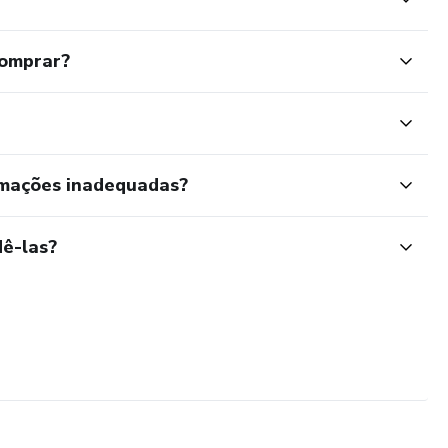
comprar?
rmações inadequadas?
ê-las?