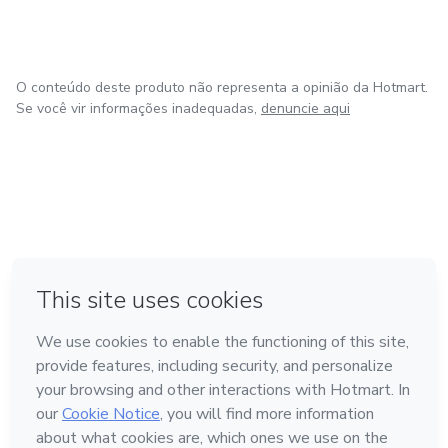
O conteúdo deste produto não representa a opinião da Hotmart.
Se você vir informações inadequadas,
denuncie aqui
em Amsterdam
em Madrid
em Bogotá
Feito com
❤
em Belo Horizonte
na Cidade do México
Conheça a Hotmart