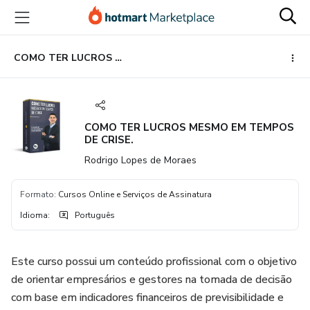
Ir
Ir
Ir
para
para
para
o
o
o
conteúdo
pagamento
rodapé
COMO TER LUCROS MESMO EM TEMPOS DE CRISE.
principal
COMO TER LUCROS MESMO EM TEMPOS
DE CRISE.
Rodrigo Lopes de Moraes
Formato
:
Cursos Online e Serviços de Assinatura
Idioma
:
Português
Este curso possui um conteúdo profissional com o objetivo
de orientar empresários e gestores na tomada de decisão
com base em indicadores financeiros de previsibilidade e