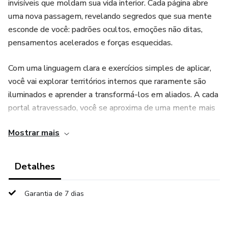
invisíveis que moldam sua vida interior. Cada página abre
uma nova passagem, revelando segredos que sua mente
esconde de você: padrões ocultos, emoções não ditas,
pensamentos acelerados e forças esquecidas.
Com uma linguagem clara e exercícios simples de aplicar,
você vai explorar territórios internos que raramente são
iluminados e aprender a transformá-los em aliados. A cada
portal atravessado, você se aproxima de uma mente mais
leve, alinhada e unida, capaz de oferecer clareza, calma e
Mostrar mais
direção para suas escolhas.
📖 Neste livro você vai:
Detalhes
Descobrir quais portas internas mantêm você preso em
Garantia de 7 dias
repetições.
Aprender práticas que reorganizam seus pensamentos e