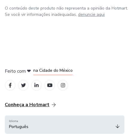
O conteúdo deste produto não representa a opinião da Hotmart.
Se você vir informações inadequadas,
denuncie aqui
em Bogotá
em Amsterdam
em Madrid
na Cidade do México
Feito com
❤
em Belo Horizonte
Conheça a Hotmart
Idioma
Português