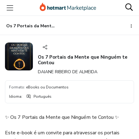
Ir
Ir
Ir
para
para
para
o
o
o
conteúdo
pagamento
rodapé
Os 7 Portais da Mente que Ninguém te Contou
principal
Os 7 Portais da Mente que Ninguém te
Contou
DAIANE RIBEIRO DE ALMEIDA
Formato
:
eBooks ou Documentos
Idioma
:
Português
✨ Os 7 Portais da Mente que Ninguém te Contou ✨
Este e-book é um convite para atravessar os portais