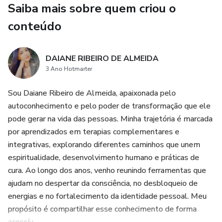
Saiba mais sobre quem criou o
emoções.
conteúdo
Encontrar um caminho de integração para viver de forma
mais inteira e presente.
DAIANE RIBEIRO DE ALMEIDA
3 Ano Hotmarter
Mais do que leitura, este é um mapa de travessia interior:
um percurso para quem sente que chegou a hora de se
Sou Daiane Ribeiro de Almeida, apaixonada pelo
libertar do caos mental e despertar o poder de viver em
autoconhecimento e pelo poder de transformação que ele
paz consigo mesmo.
pode gerar na vida das pessoas. Minha trajetória é marcada
por aprendizados em terapias complementares e
integrativas, explorando diferentes caminhos que unem
espiritualidade, desenvolvimento humano e práticas de
cura. Ao longo dos anos, venho reunindo ferramentas que
ajudam no despertar da consciência, no desbloqueio de
energias e no fortalecimento da identidade pessoal. Meu
propósito é compartilhar esse conhecimento de forma