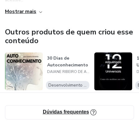
acessív...
Mostrar mais
Outros produtos de quem criou esse
conteúdo
30 Dias de
1
Autoconhecimento
U
DAIANE RIBEIRO DE ALMEIDA
Desenvolvimento Pessoal
Dúvidas frequentes