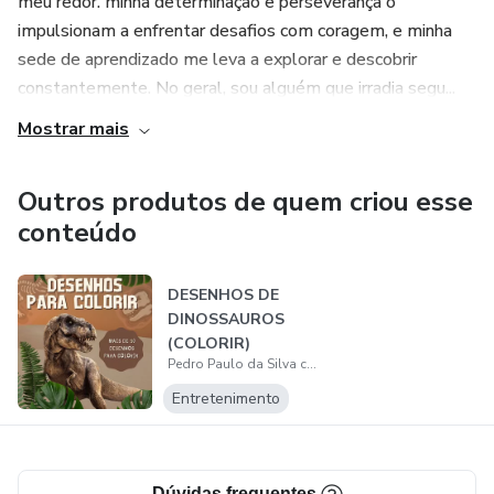
meu redor. minha determinação e perseverança o
impulsionam a enfrentar desafios com coragem, e minha
sede de aprendizado me leva a explorar e descobrir
constantemente. No geral, sou alguém que irradia segu...
Mostrar mais
Outros produtos de quem criou esse
conteúdo
DESENHOS DE
DINOSSAUROS
(COLORIR)
Pedro Paulo da Silva camucica
Entretenimento
Dúvidas frequentes