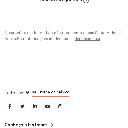
O conteúdo deste produto não representa a opinião da Hotmart.
Se você vir informações inadequadas,
denuncie aqui
em Bogotá
em Amsterdam
em Madrid
na Cidade do México
Feito com
❤
em Belo Horizonte
Conheça a Hotmart