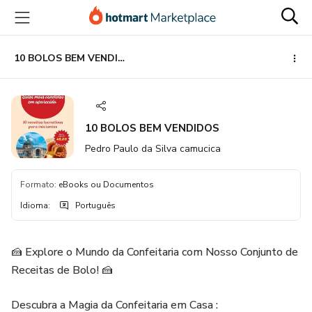
Ir
Ir
Ir
para
para
para
o
o
o
conteúdo
pagamento
rodapé
10 BOLOS BEM VENDIDOS
principal
10 BOLOS BEM VENDIDOS
Pedro Paulo da Silva camucica
Formato
:
eBooks ou Documentos
Idioma
:
Português
🍰 Explore o Mundo da Confeitaria com Nosso Conjunto de
Receitas de Bolo! 🍰
Descubra a Magia da Confeitaria em Casa :