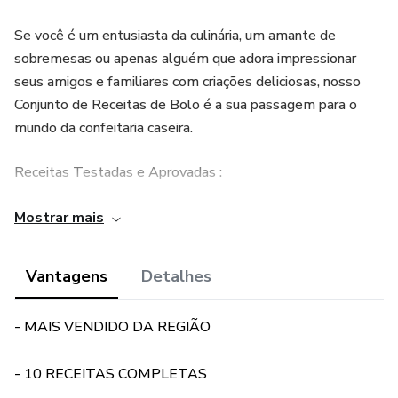
Se você é um entusiasta da culinária, um amante de
sobremesas ou apenas alguém que adora impressionar
seus amigos e familiares com criações deliciosas, nosso
Conjunto de Receitas de Bolo é a sua passagem para o
mundo da confeitaria caseira.
Receitas Testadas e Aprovadas :
Nossas receitas foram elaboradas por chefs experientes e
Mostrar mais
entusiastas culinários apaixonados. Cada receita passou por
testes rigorosos para garantir que seja fácil de seguir e que
Vantagens
Detalhes
os resultados sejam sempre espetaculares.
- MAIS VENDIDO DA REGIÃO
Faça Parte da Comunidade de Confeiteiros Caseiros :
- 10 RECEITAS COMPLETAS
Ao adquirir nosso Conjunto de Receitas de Bolo, você