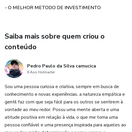
também faz parte de uma comunidade de confeiteiros
caseiros apaixonados. Compartilhe suas criações, inspire-se
- O MELHOR METODO DE INVESTIMENTO
em outras pessoas e compartilhe sua paixão pela culinária.
Encomende Agora e Comece a Assar! :
Saiba mais sobre quem criou o
Não espere mais para começar sua jornada na confeitaria
conteúdo
caseira. Adquira nosso Conjunto de Receitas de Bolo hoje
mesmo e comece a criar bolos incríveis que encantarão
Pedro Paulo da Silva camucica
seus sentidos e os de seus entes queridos.
6 Ano Hotmarter
Sou uma pessoa curiosa e criativa, sempre em busca de
conhecimento e novas experiências. a natureza empática e
gentil faz com que seja fácil para os outros se sentirem à
vontade ao meu redor. Possu uma mente aberta e uma
atitude positiva em relação à vida, o que me torna uma
pessoa confiável e uma presença inspirada para aqueles ao