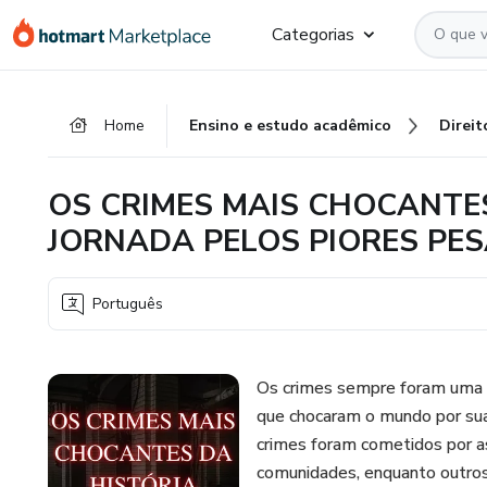
Ir
Ir
Ir
Categorias
para
para
para
o
o
o
conteúdo
pagamento
rodapé
Home
Ensino e estudo acadêmico
Direit
principal
OS CRIMES MAIS CHOCANTE
JORNADA PELOS PIORES PE
Português
Os crimes sempre foram uma d
que chocaram o mundo por sua
crimes foram cometidos por a
comunidades, enquanto outros