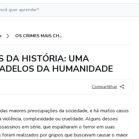
o
OS CRIMES MAIS CHOCANTES DA HISTÓRIA: UMA JORNADA PELOS PIORES PESADELOS DA HUMANIDADE
S DA HISTÓRIA: UMA
SADELOS DA HUMANIDADE
Compartilhar
as maiores preocupações da sociedade, e há muitos casos
 violência, complexidade ou crueldade. Alguns desses
ssassinos em série, que espalharam o terror em suas
 foram realizados por grupos que buscavam causar o maior