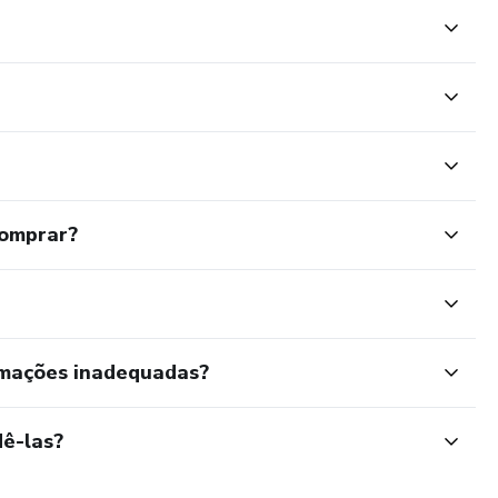
comprar?
rmações inadequadas?
ê-las?