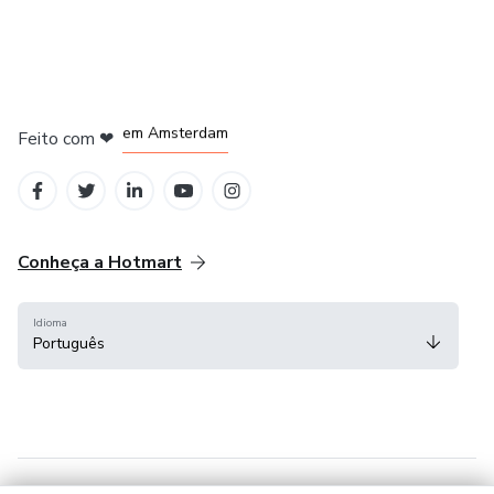
em Madrid
em Amsterdam
Feito com
❤
em Belo Horizonte
na Cidade do México
em Bogotá
Conheça a Hotmart
Idioma
Português