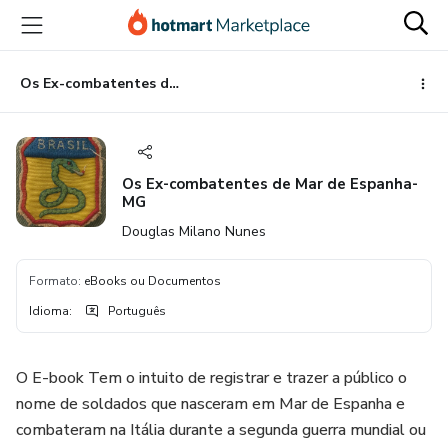
Ir
Ir
Ir
para
para
para
o
o
o
conteúdo
pagamento
rodapé
Os Ex-combatentes de Mar de Espanha-MG
principal
Os Ex-combatentes de Mar de Espanha-
MG
Douglas Milano Nunes
Formato
:
eBooks ou Documentos
Idioma
:
Português
O E-book Tem o intuito de registrar e trazer a público o
nome de soldados que nasceram em Mar de Espanha e
combateram na Itália durante a segunda guerra mundial ou