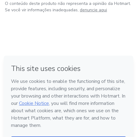
O conteúdo deste produto não representa a opinião da Hotmart.
Se você vir informações inadequadas,
denuncie aqui
em Bogotá
em Amsterdam
em Madrid
na Cidade do México
Feito com
❤
em Belo Horizonte
Conheça a Hotmart
Idioma
Português