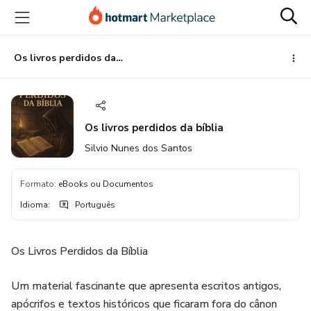
Ir
Ir
Ir
para
para
para
o
o
o
conteúdo
pagamento
rodapé
Os livros perdidos da bíblia
principal
Os livros perdidos da bíblia
Silvio Nunes dos Santos
Formato
:
eBooks ou Documentos
Idioma
:
Português
Os Livros Perdidos da Bíblia
Um material fascinante que apresenta escritos antigos,
apócrifos e textos históricos que ficaram fora do cânon