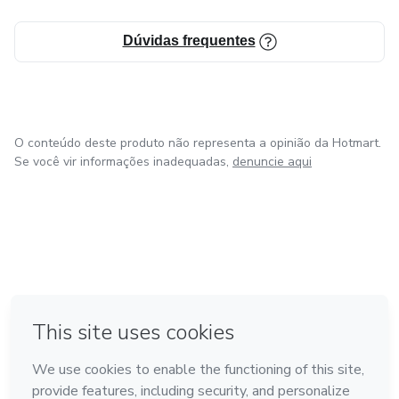
Dúvidas frequentes
O conteúdo deste produto não representa a opinião da Hotmart.
Se você vir informações inadequadas,
denuncie aqui
em Amsterdam
em Madrid
em Bogotá
Feito com
❤
em Belo Horizonte
na Cidade do México