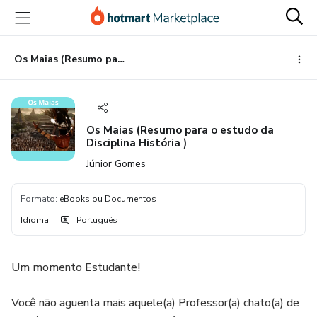
Ir
Ir
Ir
para
para
para
o
o
o
conteúdo
pagamento
rodapé
Os Maias (Resumo para o estudo da Disciplina História )
principal
Os Maias (Resumo para o estudo da
Disciplina História )
Júnior Gomes
Formato
:
eBooks ou Documentos
Idioma
:
Português
Um momento Estudante!
Você não aguenta mais aquele(a) Professor(a) chato(a) de