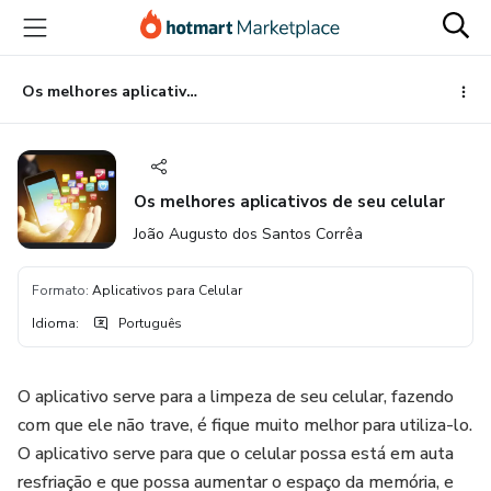
Ir
Ir
Ir
para
para
para
o
o
o
conteúdo
pagamento
rodapé
Os melhores aplicativos de seu celular
principal
Os melhores aplicativos de seu celular
João Augusto dos Santos Corrêa
Formato
:
Aplicativos para Celular
Idioma
:
Português
O aplicativo serve para a limpeza de seu celular, fazendo
com que ele não trave, é fique muito melhor para utiliza-lo.
O aplicativo serve para que o celular possa está em auta
resfriação e que possa aumentar o espaço da memória, e