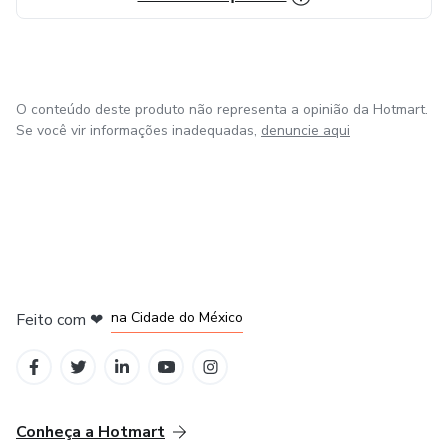
O conteúdo deste produto não representa a opinião da Hotmart.
Se você vir informações inadequadas,
denuncie aqui
em Bogotá
em Amsterdam
em Madrid
na Cidade do México
Feito com
❤
em Belo Horizonte
Conheça a Hotmart