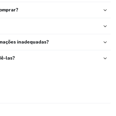
comprar?
rmações inadequadas?
ê-las?