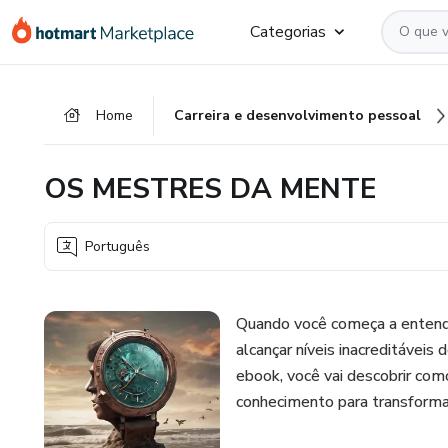
Ir
Ir
Ir
Categorias
para
para
para
o
o
o
conteúdo
pagamento
rodapé
Home
Carreira e desenvolvimento pessoal
principal
OS MESTRES DA MENTE
Português
Quando você começa a entende
alcançar níveis inacreditáveis
ebook, você vai descobrir co
conhecimento para transformar