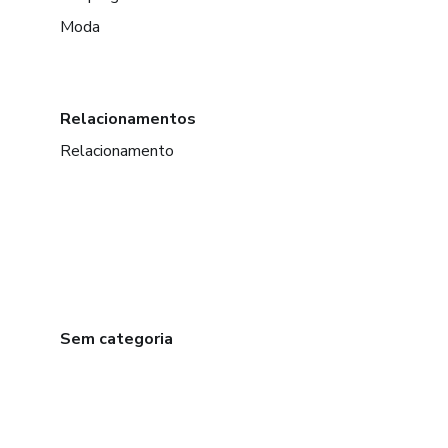
Moda
Relacionamentos
Relacionamento
Sem categoria
em Amsterdam
em Madrid