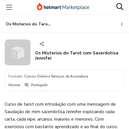
Ir
Ir
Ir
para
para
para
o
o
o
conteúdo
pagamento
rodapé
Os Misterios do Tarot com Sacerdotisa Jennifer
principal
Os Misterios do Tarot com Sacerdotisa
Jennifer
Formato
:
Cursos Online e Serviços de Assinatura
Idioma
:
Português
Curso de tarot com introdução com uma mensagem de
Saudação de mim sacerdotisa Jennifer explicando cada
carta, cada nipe, arcanos maiores e menores. Com
exercicios com bastante aprendizado e ao final do curso.