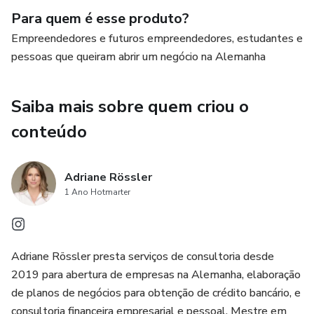
meu próprio negócio e de mais de 30 empresas que
Para quem é esse produto?
acompanhei de perto no processo de abertura na
Empreendedores e futuros empreendedores, estudantes e
Alemanha.
pessoas que queiram abrir um negócio na Alemanha
Bônus exclusivo:
Saiba mais sobre quem criou o
No final, você terá acesso a um checklist prático, projetado
conteúdo
para ajudá-lo a planejar e estruturar cada etapa da abertura
do seu negócio. É como ter um mapa nas mãos para
conquistar o mercado alemão com confiança.
Adriane Rössler
1 Ano Hotmarter
Não perca tempo – comece agora mesmo sua jornada
rumo ao sucesso empresarial na Alemanha. Clique aqui e
baixe o ebook!
Adriane Rössler presta serviços de consultoria desde
2019 para abertura de empresas na Alemanha, elaboração
Transforme sua ideia em realidade e domine o mercado
de planos de negócios para obtenção de crédito bancário, e
alemão.
consultoria financeira empresarial e pessoal. Mestre em