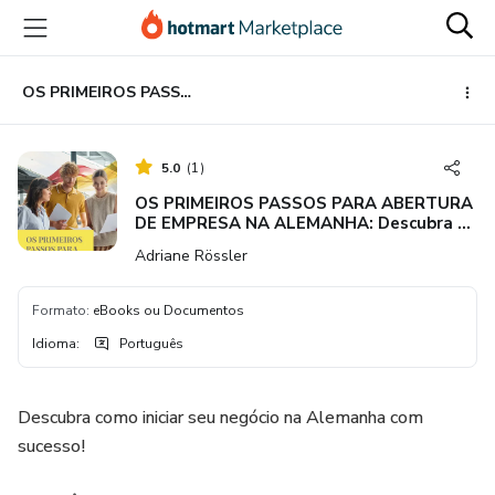
Ir
Ir
Ir
para
para
para
o
o
o
conteúdo
pagamento
rodapé
OS PRIMEIROS PASSOS PARA ABERTURA DE EMPRESA NA ALEMANHA: Descubra os aspectos essenciais para abrir a sua empresa na Alemanha
principal
5.0
(
1
)
OS PRIMEIROS PASSOS PARA ABERTURA
DE EMPRESA NA ALEMANHA: Descubra os
aspectos essenciais para abrir a sua
Adriane Rössler
empresa na Alemanha
Formato
:
eBooks ou Documentos
Idioma
:
Português
Descubra como iniciar seu negócio na Alemanha com
sucesso!