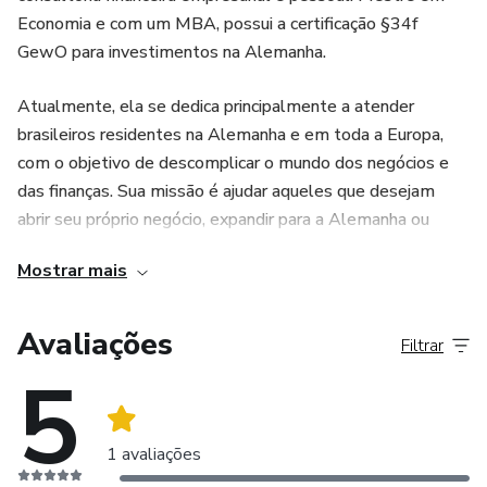
Economia e com um MBA, possui a certificação §34f
Boa leitura!
GewO para investimentos na Alemanha.
Atualmente, ela se dedica principalmente a atender
brasileiros residentes na Alemanha e em toda a Europa,
com o objetivo de descomplicar o mundo dos negócios e
das finanças. Sua missão é ajudar aqueles que desejam
abrir seu próprio negócio, expandir para a Alemanha ou
organizar suas finanças pessoais de maneira estratégica e
Mostrar mais
eficiente.
Avaliações
Filtrar
5
1 avaliações