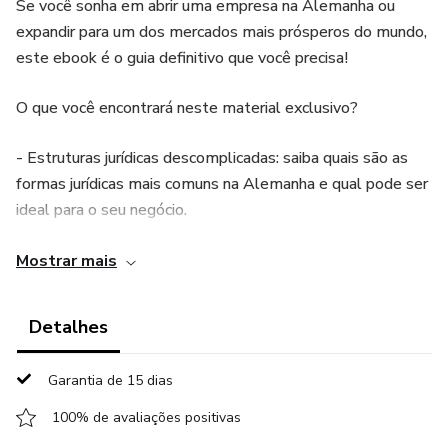
Se você sonha em abrir uma empresa na Alemanha ou
expandir para um dos mercados mais prósperos do mundo,
este ebook é o guia definitivo que você precisa!
O que você encontrará neste material exclusivo?
- Estruturas jurídicas descomplicadas: saiba quais são as
formas jurídicas mais comuns na Alemanha e qual pode ser
ideal para o seu negócio.
- Documentação essencial: entenda, passo a passo, quais
Mostrar mais
documentos você precisará reunir para formalizar sua
empresa.
Detalhes
- Principais órgãos e instituições: conheça os players que
Garantia de 15 dias
farão parte do processo e facilite sua jornada.
100% de avaliações positivas
- Insights reais do mercado local: eu compartilho dados do