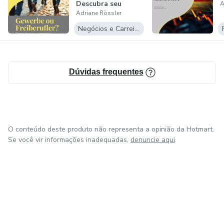
Descubra seu
A
Adriane Rössler
caminho
empreendedor...
Negócios e Carreira
Dúvidas frequentes
O conteúdo deste produto não representa a opinião da Hotmart.
Se você vir informações inadequadas,
denuncie aqui
em Amsterdam
em Madrid