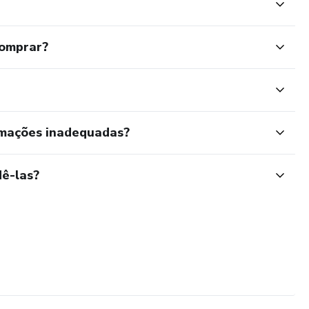
comprar?
rmações inadequadas?
ê-las?