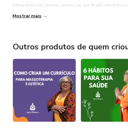
ótima instrução, temos certeza de que ficará satisfeito c
Mostrar mais
Outros produtos de quem crio