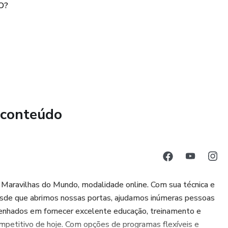
O?
tes e entusiastas experientes, proporcionando informações
r da sua mente, corpo e espírito.
 conteúdo
aravilhas do Mundo, modalidade online. Com sua técnica e
Desde que abrimos nossas portas, ajudamos inúmeras pessoas
enhados em fornecer excelente educação, treinamento e
M ÓLEOS ESSENCIAIS
petitivo de hoje. Com opções de programas flexíveis e