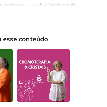
om sua educação no Instituto Agda Bianco. Ela...
u esse conteúdo