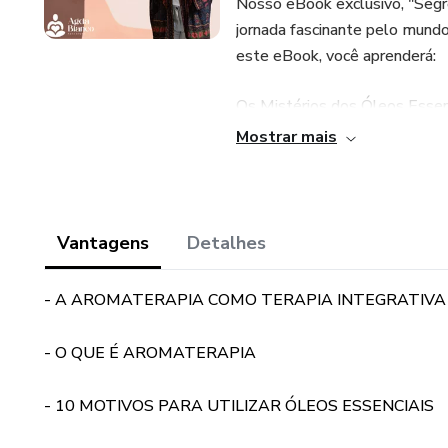
Nosso eBook exclusivo, "Segre
jornada fascinante pelo mundo
este eBook, você aprenderá:
Os Mistérios dos Óleos Essenc
como eles são produzidos e c
Mostrar mais
sono, aliviar dores e muito mai
Receitas e Aplicações: Nossas 
misturas de óleos essenciais 
Vantagens
Detalhes
Dicas Profissionais: Aprenda c
- A AROMATERAPIA COMO TERAPIA INTEGRATIV
seguro e eficaz da aromaterap
- O QUE É AROMATERAPIA
E como um bônus especial, es
você possa entender todos os 
- 10 MOTIVOS PARA UTILIZAR ÓLEOS ESSENCIAIS
Não perca a oportunidade de 