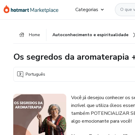
Ir
Ir
Ir
Categorias
para
para
para
o
o
o
conteúdo
pagamento
rodapé
Home
Autoconhecimento e espiritualidade
principal
Os segredos da aromaterapia +
Português
Você já desejou conhecer os s
incrível que utiliza óleos e
também POTENCIALIZAR SEU
algo emocionante para você!