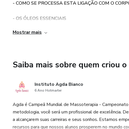
- COMO SE PROCESSA ESTA LIGAÇÃO COM O CORP
eBook é perfeito para inician
valiosas que o ajudarão a cuida
- OS ÓLEOS ESSENCIAIS
Mostrar mais
- HISTÓRIA DA AROMATERAPIA
- AROMATERAPIA COM SEGURANÇA
Saiba mais sobre quem criou o
- ALGUMAS FORMAS DE UTILIZAÇÃO
- FORMAS DE UTILIZAÇÃO NO AMBIENTE
Instituto Agda Bianco
6 Ano Hotmarter
- ÓLEOS ESSENCIAIS E SUA UTILIDADE
Agda é Campeã Mundial de Massoterapia - Campeonato M
- ÓLEOS SAGRADOS
metodologia, você será um profissional de excelência. 
a alcançarem suas carreiras e seus sonhos. Estamos emp
-DICAS DE EMPRESAS QUE FABRICAM E DISTRIBUE
recursos para que nossos alunos prosperem no mundo com