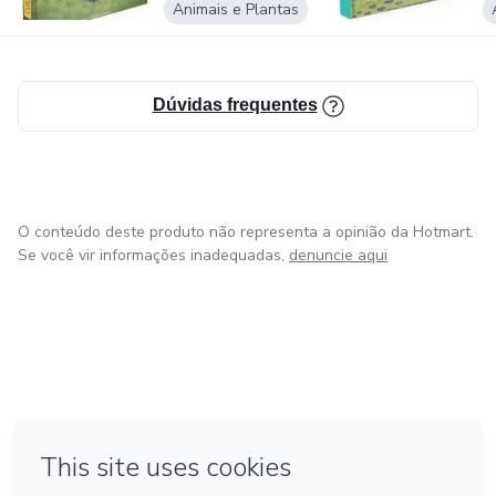
Animais e Plantas
Dúvidas frequentes
O conteúdo deste produto não representa a opinião da Hotmart.
Se você vir informações inadequadas,
denuncie aqui
em Bogotá
em Amsterdam
em Madrid
na Cidade do México
Feito com
❤
em Belo Horizonte