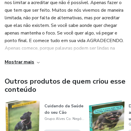
nos limitar a acreditar que não é possível. Apenas fazer o
que tem que ser feito. Muitos de nós vivemos de maneira
limitada, não por falta de alternativas, mas por acreditar
que elas não existem. Se você sabe aonde quer chegar
apenas mantenha o foco. Se você quer algo, vá pegar e
ponto final. E comece tudo em sua vida AGRADECENDO.
Apenas comece, porque palavras podem ser lindas na
teoria, mas atitude é o que te faz dar o próximo passo.
Mostrar mais
Outros produtos de quem criou esse
conteúdo
Cuidando da Saúde
D
do seu Cão
a
Grupo Alves Co. Negócios Digitais
C