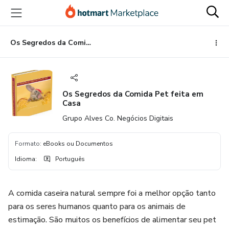
Ir
Ir
Ir
para
para
para
o
o
o
conteúdo
pagamento
rodapé
Os Segredos da Comida Pet feita em Casa
principal
Os Segredos da Comida Pet feita em
Casa
Grupo Alves Co. Negócios Digitais
Formato
:
eBooks ou Documentos
Idioma
:
Português
A comida caseira natural sempre foi a melhor opção tanto
para os seres humanos quanto para os animais de
estimação. São muitos os benefícios de alimentar seu pet