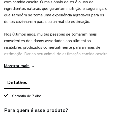
com comida caseira. O mais óbvio deles é o uso de
ingredientes naturais que garantem nutrição e segurança, o
que também se torna uma experiência agradável para os
donos cozinharem para seu animal de estimação.
Nos últimos anos, muitas pessoas se tornaram mais
conscientes dos danos associados aos alimentos
insalubres produzidos comercialmente para animais de
estimação. Dar ao seu animal de estimação comida caseira
garantirá que ele não coma alguma porcaria dos estoques
Mostrar mais
disponíveis no mercado. Em vez disso, você ficará
satisfeito o suficiente porque saberá o que está dentro da
comida e terá certeza de sua salubridade.
Detalhes
Garantia de 7 dias
Para quem é esse produto?