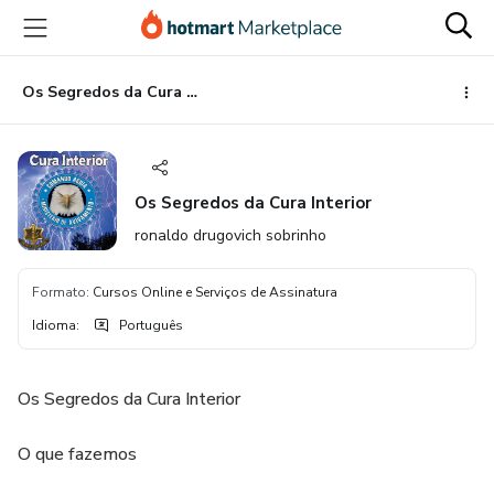
Ir
Ir
Ir
para
para
para
o
o
o
conteúdo
pagamento
rodapé
Os Segredos da Cura Interior
principal
Os Segredos da Cura Interior
ronaldo drugovich sobrinho
Formato
:
Cursos Online e Serviços de Assinatura
Idioma
:
Português
Os Segredos da Cura Interior
O que fazemos