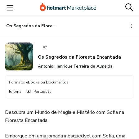
Ir
Ir
Ir
para
para
para
o
o
o
conteúdo
pagamento
rodapé
Os Segredos da Floresta Encantada
principal
Os Segredos da Floresta Encantada
Antonio Henrique Ferreira de Almeida
Formato
:
eBooks ou Documentos
Idioma
:
Português
Descubra um Mundo de Magia e Mistério com Sofia na
Floresta Encantada
Embarque em uma jornada inesquecível com Sofia, uma