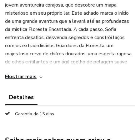
jovem aventureira corajosa, que descobre um mapa
misterioso em seu próprio lar. Este achado marca o início
de uma grande aventura que a levará até as profundezas
da mística Floresta Encantada. A cada passo, Sofia
enfrenta desafios, desvenda segredos e constrói laços
com os extraordinários Guardiões da Floresta: um
majestoso cervo de chifres dourados, uma esperta raposa
de olhos cintilantes e um ágil coelho de pelagem suave
como algodão.
Mostrar mais
Nesta envolvente história, Sofia e seus companheiros
encontram enigmas antigos, lugares mágicos e forças
Detalhes
ocultas, tudo isso em uma trama repleta de ação, amizade
e autodescoberta. Desde a misteriosa caverna dos sonhos
Garantia de 15 dias
até a majestosa montanha envolta em neblina, a jornada
de Sofia pela Floresta Encantada é repleta de momentos
de superação e crescimento pessoal.