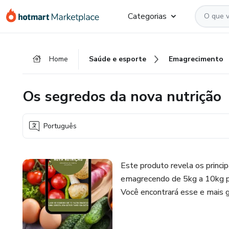
Ir
Ir
Ir
Categorias
para
para
para
o
o
o
conteúdo
pagamento
rodapé
Home
Saúde e esporte
Emagrecimento
principal
Os segredos da nova nutrição
Português
Este produto revela os princi
emagrecendo de 5kg a 10kg p
Você encontrará esse e mais g