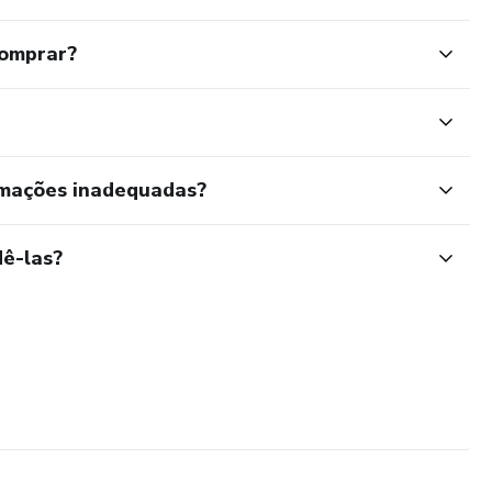
comprar?
rmações inadequadas?
ê-las?