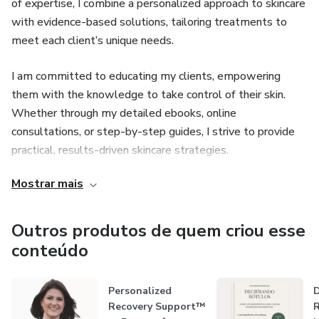
of expertise, I combine a personalized approach to skincare
with evidence-based solutions, tailoring treatments to
meet each client’s unique needs.
I am committed to educating my clients, empowering
them with the knowledge to take control of their skin.
Whether through my detailed ebooks, online
consultations, or step-by-step guides, I strive to provide
practical, results-driven skincare strategies.
Mostrar mais
My mission is to help you achieve clear, healthy skin and
feel your absolute best, every single day. Let’s work
together to unlock your skin’s potential!
Outros produtos de quem criou esse
conteúdo
----
Personalized
D
br - Olá! Sou esteticista licenciada, especializada em
Recovery Support™
R
tratamentos para acne, com uma paixão profunda por