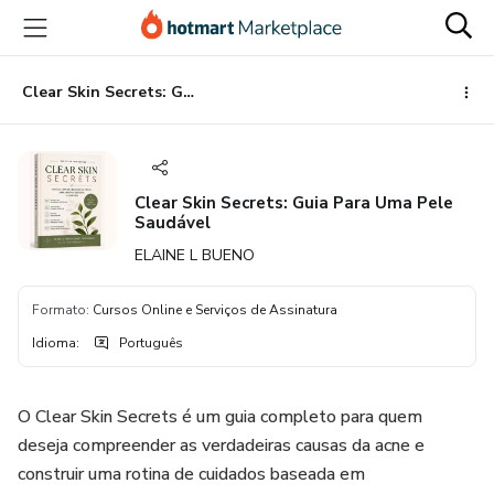
Ir
Ir
Ir
para
para
para
o
o
o
conteúdo
pagamento
rodapé
Clear Skin Secrets: Guia Para Uma Pele Saudável
principal
Clear Skin Secrets: Guia Para Uma Pele
Saudável
ELAINE L BUENO
Formato
:
Cursos Online e Serviços de Assinatura
Idioma
:
Português
O Clear Skin Secrets é um guia completo para quem
deseja compreender as verdadeiras causas da acne e
construir uma rotina de cuidados baseada em