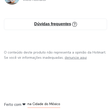
Dúvidas frequentes
O conteúdo deste produto não representa a opinião da Hotmart.
Se você vir informações inadequadas,
denuncie aqui
em Bogotá
em Amsterdam
em Madrid
na Cidade do México
Feito com
❤
em Belo Horizonte