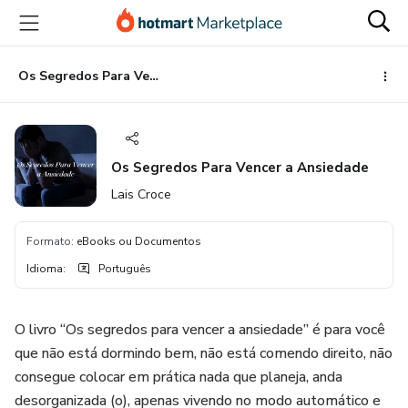
Ir
Ir
Ir
para
para
para
o
o
o
conteúdo
pagamento
rodapé
Os Segredos Para Vencer a Ansiedade
principal
Os Segredos Para Vencer a Ansiedade
Lais Croce
Formato
:
eBooks ou Documentos
Idioma
:
Português
O livro “Os segredos para vencer a ansiedade” é para você
que não está dormindo bem, não está comendo direito, não
consegue colocar em prática nada que planeja, anda
desorganizada (o), apenas vivendo no modo automático e