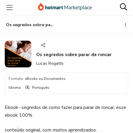
Ir
Ir
Ir
para
para
para
o
o
o
conteúdo
pagamento
rodapé
Os segredos sobre parar de roncar
principal
Os segredos sobre parar de roncar
Lucas Rogatto
Formato
:
eBooks ou Documentos
Idioma
:
Português
Ebook- segredos de como fazer para parar de roncar, esse
ebook 100%
conteúdo original, com muitos aprendizados.