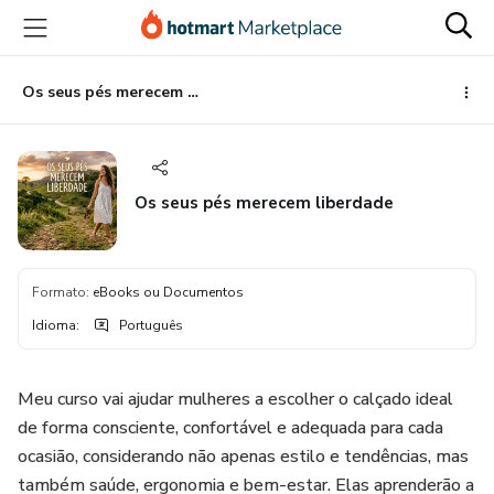
Ir
Ir
Ir
para
para
para
o
o
o
conteúdo
pagamento
rodapé
Os seus pés merecem liberdade
principal
Os seus pés merecem liberdade
Formato
:
eBooks ou Documentos
Idioma
:
Português
Meu curso vai ajudar mulheres a escolher o calçado ideal
de forma consciente, confortável e adequada para cada
ocasião, considerando não apenas estilo e tendências, mas
também saúde, ergonomia e bem-estar. Elas aprenderão a