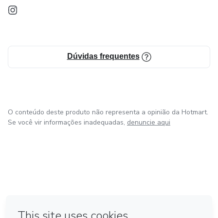
Dúvidas frequentes
O conteúdo deste produto não representa a opinião da Hotmart.
Se você vir informações inadequadas,
denuncie aqui
em Amsterdam
em Madrid
em Bogotá
Feito com
❤