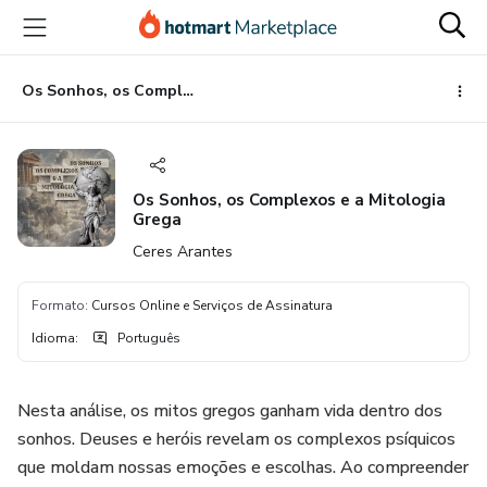
Ir
Ir
Ir
para
para
para
o
o
o
conteúdo
pagamento
rodapé
Os Sonhos, os Complexos e a Mitologia Grega
principal
Os Sonhos, os Complexos e a Mitologia
Grega
Ceres Arantes
Formato
:
Cursos Online e Serviços de Assinatura
Idioma
:
Português
Nesta análise, os mitos gregos ganham vida dentro dos
sonhos. Deuses e heróis revelam os complexos psíquicos
que moldam nossas emoções e escolhas. Ao compreender