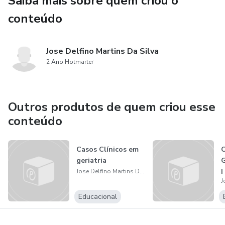
Saiba mais sobre quem criou o
conteúdo
Jose Delfino Martins Da Silva
2 Ano Hotmarter
Outros produtos de quem criou esse
conteúdo
Casos Clínicos em
geriatria
G
I
Jose Delfino Martins Da Silva
Educacional