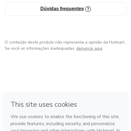
Dúvidas frequentes
O conteúdo deste produto não representa a opinião da Hotmart.
Se você vir informações inadequadas,
denuncie aqui
em Bogotá
em Amsterdam
em Madrid
na Cidade do México
Feito com
❤
em Belo Horizonte