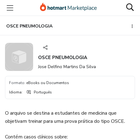
Ir
Ir
Ir
para
para
para
o
o
o
conteúdo
pagamento
rodapé
OSCE PNEUMOLOGIA
principal
OSCE PNEUMOLOGIA
Jose Delfino Martins Da Silva
Formato
:
eBooks ou Documentos
Idioma
:
Português
O arquivo se destina a estudantes de medicina que
objetivam treinar para uma prova prática do tipo OSCE.
Contém casos clínicos sobre: