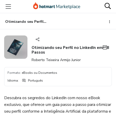
Ir
Ir
Ir
para
para
para
o
o
o
conteúdo
pagamento
rodapé
Otimizando seu Perfil no LinkedIn em 8 Passos
principal
Otimizando seu Perfil no LinkedIn em 8
Passos
Roberto Teixeira Armijo Junior
Formato
:
eBooks ou Documentos
Idioma
:
Português
Descubra os segredos do LinkedIn com nosso eBook
exclusivo, que oferece um guia passo a passo para otimizar
seu perfil conforme a Inteligência Artificial da plataforma e