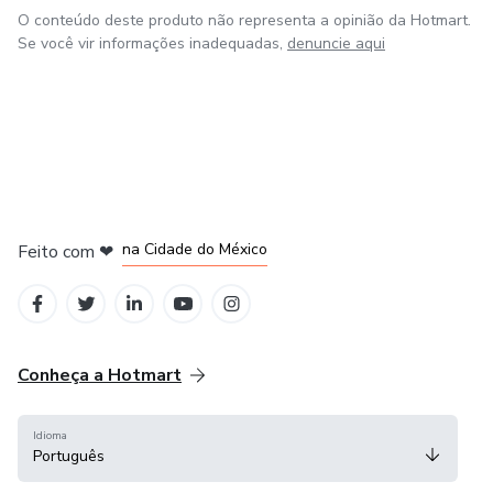
reconhecimento da marca, até liderar campanhas de
O conteúdo deste produto não representa a opinião da Hotmart.
marketing inovadoras na AT&amp;M Tecnologia e inspirar
Se você vir informações inadequadas,
denuncie aqui
milhares com minhas palestras, estou comprometido em
entregar excelência e inovação.
em Bogotá
em Amsterdam
em Madrid
na Cidade do México
Feito com
❤
em Belo Horizonte
Conheça a Hotmart
Idioma
Português