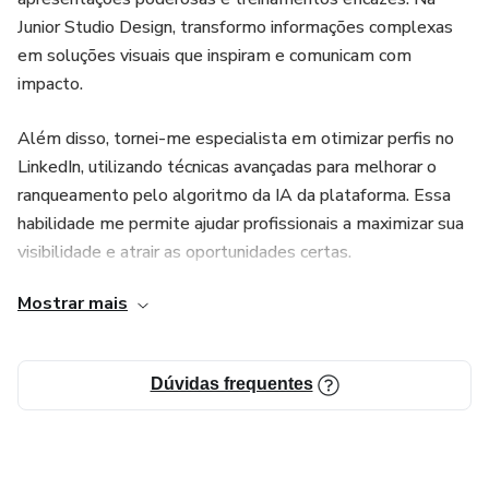
Junior Studio Design, transformo informações complexas
em soluções visuais que inspiram e comunicam com
impacto.
Além disso, tornei-me especialista em otimizar perfis no
LinkedIn, utilizando técnicas avançadas para melhorar o
ranqueamento pelo algoritmo da IA da plataforma. Essa
habilidade me permite ajudar profissionais a maximizar sua
visibilidade e atrair as oportunidades certas.
Mostrar mais
* Minha Missão: Empoderar clientes e profissionais a se
destacarem em um mercado competitivo, garantindo que
suas mensagens e marcas sejam não apenas vistas, mas
Dúvidas frequentes
lembradas.
* Meus Resultados: Desde o redesign do logotipo da CIM
Supply, que aumentou significativamente o