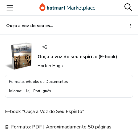
Ir
Ir
Ir
para
para
para
o
o
o
conteúdo
pagamento
rodapé
Ouça a voz do seu espírito (E-book)
principal
Ouça a voz do seu espírito (E-book)
Horton Hugo
Formato
:
eBooks ou Documentos
Idioma
:
Português
E-book "Ouça a Voz do Seu Espírito"
📘 Formato: PDF | Aproximadamente 50 páginas