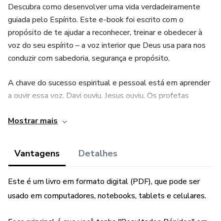
Descubra como desenvolver uma vida verdadeiramente
guiada pelo Espírito. Este e-book foi escrito com o
propósito de te ajudar a reconhecer, treinar e obedecer à
voz do seu espírito – a voz interior que Deus usa para nos
conduzir com sabedoria, segurança e propósito.
A chave do sucesso espiritual e pessoal está em aprender
a ouvir essa voz. Davi ouviu. Jesus ouviu. Os profetas
ouviram. Agora chegou a sua vez.
Mostrar mais
Se você deseja crescer em discernimento, sensibilidade
espiritual e caminhar em alinhamento com a vontade de
Vantagens
Detalhes
Deus, este conteúdo é para você.
Este é um livro em formato digital (PDF), que pode ser
usado em computadores, notebooks, tablets e celulares.