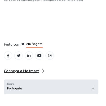
em Amsterdam
em Madrid
em Bogotá
Feito com
❤
em Belo Horizonte
na Cidade do México
Conheça a Hotmart
Idioma
Português