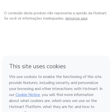
O conteúdo deste produto não representa a opinião da Hotmart.
Se você vir informações inadequadas,
denuncie aqui
em Amsterdam
em Madrid
em Bogotá
Feito com
❤
em Belo Horizonte
na Cidade do México
Conheça a Hotmart
Idioma