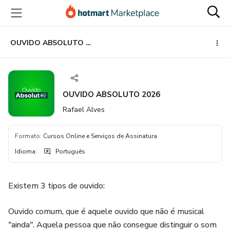
Ir
Ir
Ir
para
para
para
o
o
o
conteúdo
pagamento
rodapé
OUVIDO ABSOLUTO 2026
principal
OUVIDO ABSOLUTO 2026
Rafael Alves
Formato
:
Cursos Online e Serviços de Assinatura
Idioma
:
Português
Existem 3 tipos de ouvido:
Ouvido comum, que é aquele ouvido que não é musical
"ainda". Aquela pessoa que não consegue distinguir o som