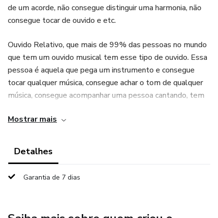
de um acorde, não consegue distinguir uma harmonia, não
consegue tocar de ouvido e etc.
Ouvido Relativo, que mais de 99% das pessoas no mundo
que tem um ouvido musical tem esse tipo de ouvido. Essa
pessoa é aquela que pega um instrumento e consegue
tocar qualquer música, consegue achar o tom de qualquer
música, consegue acompanhar uma pessoa cantando, tem
noção de ritmo e etc.
Mostrar mais
Ouvido Absoluto, que é aquele ouvido que sabe distinguir a
nota até de uma buzina de carro por exemplo. Essa pessoa
Detalhes
do ouvido absoluto não precisa de um instrumento de
referência para conseguir achar os tons.
Garantia de 7 dias
Mas fato é, quem tem o ouvido comum consegue tocar
qualquer instrumento, quem tem o ouvido relativo