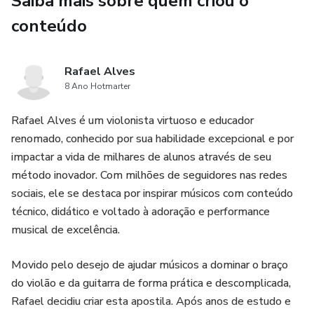
Saiba mais sobre quem criou o
consegue tocar qualquer instrumento e quem tem o
Ouvido Absoluto também consegue tocar qualquer
conteúdo
instrumento.
Rafael Alves
Ai você pode questionar, então não preciso treinar meu
8 Ano Hotmarter
ouvido?
Rafael Alves é um violonista virtuoso e educador
Precisa sim! Se você não sair do ouvido comum você será
renomado, conhecido por sua habilidade excepcional e por
um músico limitado, vai ter dificuldade com ritmo, não vai
impactar a vida de milhares de alunos através de seu
conseguir acompanhar as pessoas, nunca vai conseguir
método inovador. Com milhões de seguidores nas redes
sentir a sensação dos acordes e consequentemente vai
sociais, ele se destaca por inspirar músicos com conteúdo
depender sempre de cifras, nunca vai tocar de ouvido, vai
técnico, didático e voltado à adoração e performance
ter dificuldade pra cantar. Você vai ser aquela pessoa que
musical de excelência.
não sabe nem a hora de trocar de acorde por exemplo
quando tiver tocando.
Movido pelo desejo de ajudar músicos a dominar o braço
do violão e da guitarra de forma prática e descomplicada,
Agora quem tem o ouvido Relativo e o Ouvido absoluto é
Rafael decidiu criar esta apostila. Após anos de estudo e
aquela pessoa que consegue tirar música de ouvido,