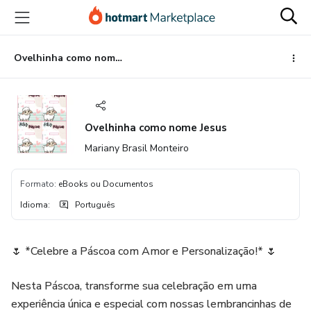
Ir
Ir
Ir
para
para
para
o
o
o
conteúdo
pagamento
rodapé
Ovelhinha como nome Jesus
principal
Ovelhinha como nome Jesus
Mariany Brasil Monteiro
Formato
:
eBooks ou Documentos
Idioma
:
Português
🌷 *Celebre a Páscoa com Amor e Personalização!* 🌷
Nesta Páscoa, transforme sua celebração em uma
experiência única e especial com nossas lembrancinhas de