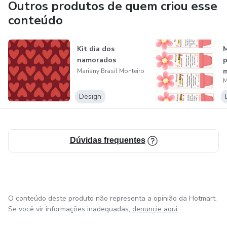
Outros produtos de quem criou esse
conteúdo
Kit dia dos
M
namorados
p
m
Mariany Brasil Monteiro
M
Design
Dúvidas frequentes
O conteúdo deste produto não representa a opinião da Hotmart.
Se você vir informações inadequadas,
denuncie aqui