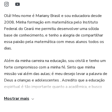
Olá! Meu nome é Mariany Brasil e sou educadora desde
2008. Minha formação em matemática pelo Instituto
Federal do Ceará me permitiu desenvolver uma sólida
base de conhecimento, e tenho a alegria de compartilhar
essa paixão pela matemática com meus alunos todos os
dias.
Além da minha carreira na educação, sou cristã e tenho um
forte compromisso com a minha fé. Sinto que minha
missão vai além das aulas; é meu desejo levar a palavra de
Deus a crianças e adolescentes . Acredito que a educação
espiritual é tão importante quanto a acadêmica, e busco
inspirar os jovens a conhecerem e viverem os
Mostrar mais
ensinamentos de Cristo em suas vidas.