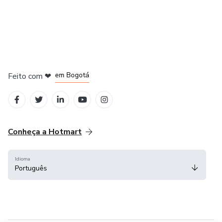
em Amsterdam
em Madrid
em Bogotá
Feito com
❤
em Belo Horizonte
na Cidade do México
Conheça a Hotmart
Idioma
Português