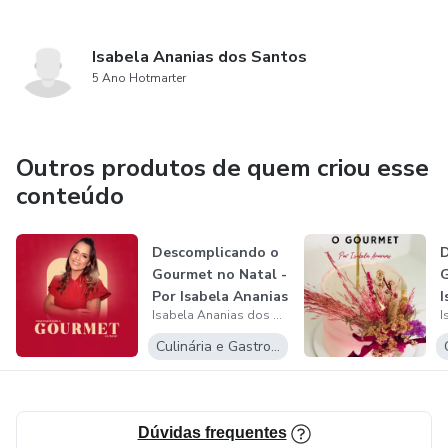
Isabela Ananias dos Santos
5 Ano Hotmarter
Outros produtos de quem criou esse
conteúdo
Descomplicando o
D
Gourmet no Natal -
G
Por Isabela Ananias
I
Isabela Ananias dos Santos
Culinária e Gastronomia
Dúvidas frequentes