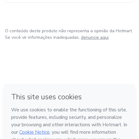
O conteúdo deste produto não representa a opinião da Hotmart.
Se você vir informações inadequadas,
denuncie aqui
em Bogotá
em Amsterdam
em Madrid
na Cidade do México
Feito com
❤
em Belo Horizonte
Conheça a Hotmart