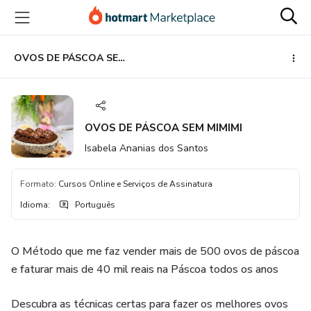
Ir
Ir
Ir
para
para
para
o
o
o
conteúdo
pagamento
rodapé
OVOS DE PÁSCOA SEM MIMIMI
principal
OVOS DE PÁSCOA SEM MIMIMI
Isabela Ananias dos Santos
Formato
:
Cursos Online e Serviços de Assinatura
Idioma
:
Português
O Método que me faz vender mais de 500 ovos de páscoa
e faturar mais de 40 mil reais na Páscoa todos os anos
Descubra as técnicas certas para fazer os melhores ovos