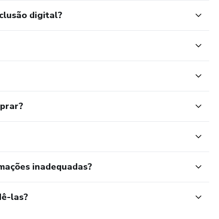
clusão digital?
mprar?
rmações inadequadas?
ê-las?