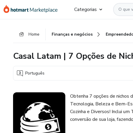
Ir
Ir
Ir
Categorias
para
para
para
o
o
o
conteúdo
pagamento
rodapé
Home
Finanças e negócios
Empreendedo
principal
Casal Latam | 7 Opções de Ni
Português
Obtenha 7 opções de nichos dif
Tecnologia, Beleza e Bem-Esta
Cozinha e Diversos! Inclui um
conversão de sua loja, fazend