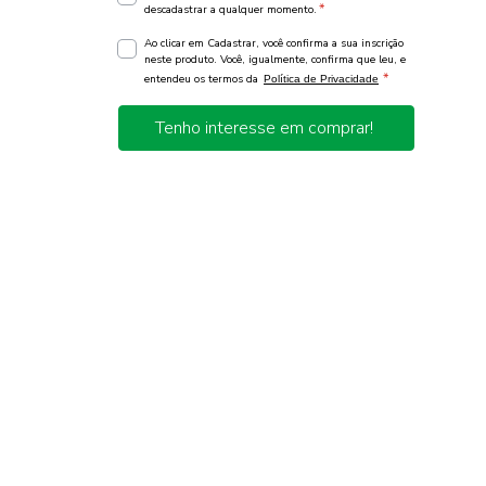
*
descadastrar a qualquer momento.
Ao clicar em Cadastrar, você confirma a sua inscrição
neste produto. Você, igualmente, confirma que leu, e
*
entendeu os termos da
Política de Privacidade
Tenho interesse em comprar!