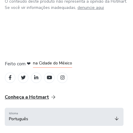
O conteúdo deste produto não representa a opinião da Hotmart.
Se você vir informações inadequadas,
denuncie aqui
em Bogotá
em Amsterdam
em Madrid
na Cidade do México
Feito com
❤
em Belo Horizonte
Conheça a Hotmart
Idioma
Português