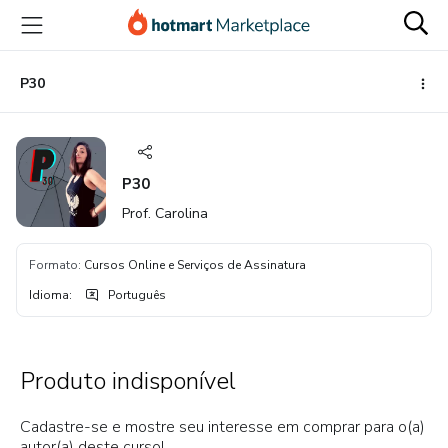
Ir
Ir
Ir
para
para
para
o
o
o
conteúdo
pagamento
rodapé
P30
principal
P30
Prof. Carolina
Formato
:
Cursos Online e Serviços de Assinatura
Idioma
:
Português
Produto indisponível
Cadastre-se e mostre seu interesse em comprar para o(a)
autor(a) deste curso!