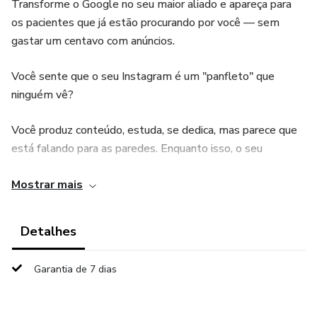
Transforme o Google no seu maior aliado e apareça para
os pacientes que já estão procurando por você — sem
gastar um centavo com anúncios.
Você sente que o seu Instagram é um "panfleto" que
ninguém vê?
Você produz conteúdo, estuda, se dedica, mas parece que
está falando para as paredes. Enquanto isso, o seu
potencial paciente acorda com uma dor ou uma
Mostrar mais
necessidade e vai direto ao Google.
Se quando ele digita o nome da sua especialidade na sua
Detalhes
cidade, você não aparece nas primeiras opções, você está
perdendo a chance de transformar uma vida.
Garantia de 7 dias
O erro da maioria dos profissionais de saúde integrativa é
focar apenas no Instagram e esquecer que o Google Meu