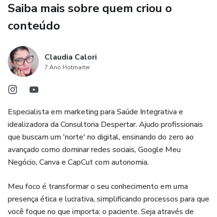
Saiba mais sobre quem criou o
Negócio é a maior vitrine gratuita do mundo.
conteúdo
Eu criei este guia prático e direto ao ponto para
profissionais de saúde que desejam ter autonomia digital.
Claudia Calori
Vou te pegar pela mão e mostrar como configurar, otimizar
7 Ano Hotmarter
e manter o seu perfil no Google sempre no topo.
O que você vai aprender:
Especialista em marketing para Saúde Integrativa e
- Passo a Passo Técnico: Como criar sua conta do zero
idealizadora da Consultoria Despertar. Ajudo profissionais
(sem erros comuns).
que buscam um 'norte' no digital, ensinando do zero ao
avançado como dominar redes sociais, Google Meu
- Otimização Estratégica: As palavras-chave certas para o
Negócio, Canva e CapCut com autonomia.
nicho de saúde integrativa.
Meu foco é transformar o seu conhecimento em uma
- Fotos que Geram Confiança: O que postar para passar
presença ética e lucrativa, simplificando processos para que
acolhimento e autoridade.
você foque no que importa: o paciente. Seja através de