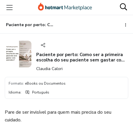
Ir
Ir
Ir
para
para
para
o
o
o
conteúdo
pagamento
rodapé
Paciente por perto: Como ser a primeira escolha do seu paciente sem gastar com anúncios
principal
Paciente por perto: Como ser a primeira
escolha do seu paciente sem gastar com
anúncios
Claudia Calori
Formato
:
eBooks ou Documentos
Idioma
:
Português
Pare de ser invisível para quem mais precisa do seu
cuidado.