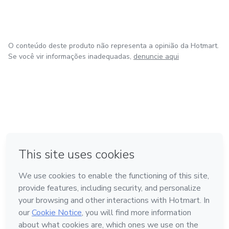
digitais e consigam resultados
O conteúdo deste produto não representa a opinião da Hotmart.
Se você vir informações inadequadas,
denuncie aqui
em Amsterdam
em Madrid
em Bogotá
Feito com
❤
em Belo Horizonte
na Cidade do México
Conheça a Hotmart