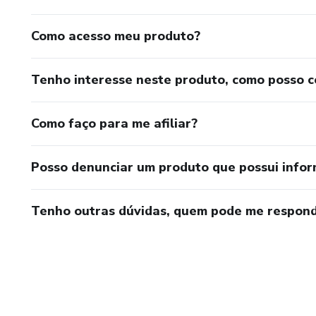
Festa da orquestra musical
Como acesso meu produto?
Fisioterapia
Tenho interesse neste produto, como posso 
Gastronomia
Como faço para me afiliar?
academia
hambúrguer
Posso denunciar um produto que possui info
Ovos de Pásco
Tenho outras dúvidas, quem pode me respond
Jesus - Deus - Religião
Engenharia Civil
Marketing Digital