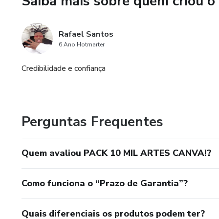
Saiba mais sobre quem criou o
Comida - Restaurante
Rafael Santos
Concessionária
6 Ano Hotmarter
dentista
Credibilidade e confiança
design de interiores
distribuidor de água
Perguntas Frequentes
Comércio Eletrônico
Quem avaliou PACK 10 MIL ARTES CANVA!?
Painéis solares
Como funciona o “Prazo de Garantia”?
Escola da Academia Univ
loja de ferragens
Quais diferenciais os produtos podem ter?