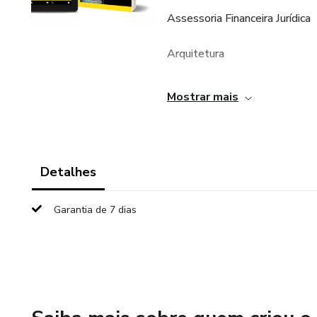
Assessoria Financeira Jurídica
Arquitetura
Agente imobiliário
Mostrar mais
Advogados
Aromaterapia
Detalhes
Beleza - Depilação Corporal
Garantia de 7 dias
Maquiagem de beleza
Calçado - Tênis - Salto
Hospital das Clínicas