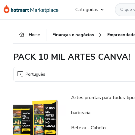
Ir
Ir
Ir
Categorias
para
para
para
o
o
o
conteúdo
pagamento
rodapé
Home
Finanças e negócios
Empreendedo
principal
PACK 10 MIL ARTES CANVA!
Português
Artes prontas para todos tipo
barbearia
Beleza - Cabelo