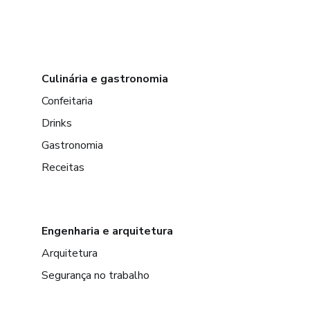
sushi bar
loja de roupas
Culinária e gastronomia
Bebidas, licores e cervejas
Confeitaria
Drinks
doces e salgador ..... entre out
Gastronomia
Receitas
Engenharia e arquitetura
Arquitetura
Segurança no trabalho