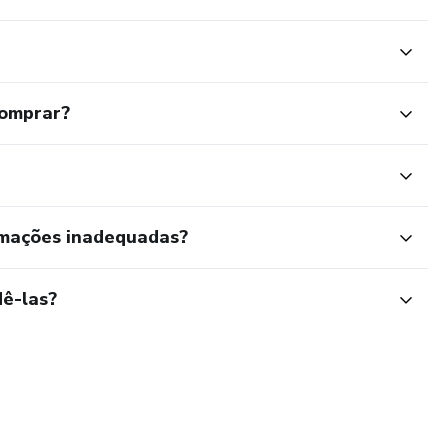
comprar?
rmações inadequadas?
ê-las?