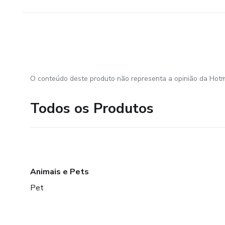
minimercado
Maternidade
odontologia
O conteúdo deste produto não representa a opinião da Hotm
Óptica - Lentes
Todos os Produtos
pizzaria 7
Modelos de cores neon
Sobremesas e Sorvetes
Animais e Pets
Pet
psicologia
serviço de internet