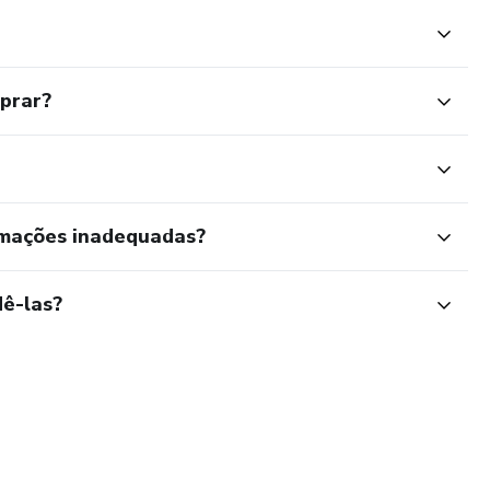
mprar?
rmações inadequadas?
ê-las?