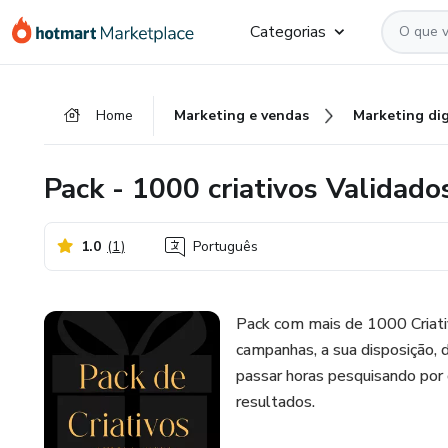
Ir
Ir
Ir
Categorias
para
para
para
o
o
o
conteúdo
pagamento
rodapé
Home
Marketing e vendas
Marketing dig
principal
Pack - 1000 criativos Validado
1.0
(
1
)
Português
Pack com mais de 1000 Criati
campanhas, a sua disposição, d
passar horas pesquisando por 
resultados.