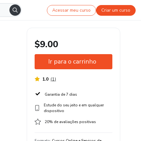
Acessar meu curso
Criar um curso
$9.00
Ir para o carrinho
1.0
(
1
)
Garantia de 7 dias
Estude do seu jeito e em qualquer
dispositivo
20% de avaliações positivas
Formato
:
Cursos Online e Serviços de