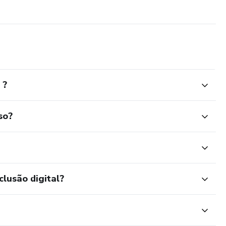
 ?
so?
clusão digital?