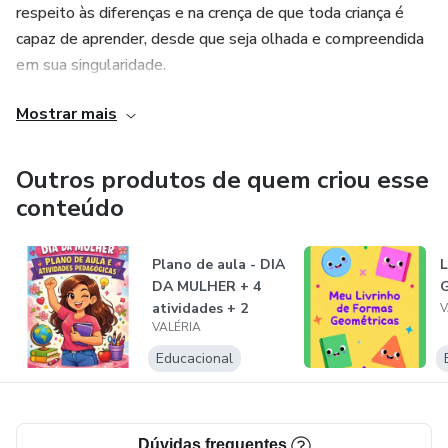
respeito às diferenças e na crença de que toda criança é
capaz de aprender, desde que seja olhada e compreendida
em sua singularidade.
Mostrar mais
Sou apaixonada pelo que faço e acredito em uma educação
humanizada, inclusiva e significativa aquela que transforma
não só o aprender, mas também as pessoas envolvidas
Outros produtos de quem criou esse
nesse processo.
conteúdo
Plano de aula - DIA
DA MULHER + 4
atividades + 2
V
VALÉRIA
lições de c...
Educacional
Dúvidas frequentes