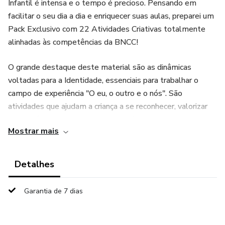
Infantil é intensa e o tempo é precioso. Pensando em
facilitar o seu dia a dia e enriquecer suas aulas, preparei um
Pack Exclusivo com 22 Atividades Criativas totalmente
alinhadas às competências da BNCC!
O grande destaque deste material são as dinâmicas
voltadas para a Identidade, essenciais para trabalhar o
campo de experiência "O eu, o outro e o nós". São
atividades que ajudam a criança a se reconhecer, valorizar
sua história, descobrir suas características e entender seu
Mostrar mais
lugar no mundo de forma lúdica e afetiva.
O que você vai encontrar nesse arquivo:
Detalhes
✅ 22 Atividades prontas para imprimir e aplicar.
Garantia de 7 dias
✅ Temas que trabalham a Identidade e o
Autoconhecimento.