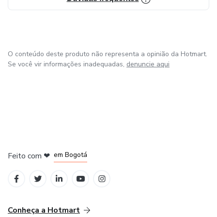
O conteúdo deste produto não representa a opinião da Hotmart.
Se você vir informações inadequadas,
denuncie aqui
em Amsterdam
em Madrid
em Bogotá
Feito com
❤
em Belo Horizonte
na Cidade do México
Conheça a Hotmart