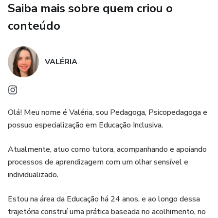
Saiba mais sobre quem criou o
✅ Alinhamento total com as habilidades da BNCC.
conteúdo
✅ Atividades testadas e pensadas no desenvolvimento
integral do aluno.
VALÉRIA
💰 E o melhor: você garante todo esse material por apenas
R$ 8,00!
Olá! Meu nome é Valéria, sou Pedagoga, Psicopedagoga e
possuo especialização em Educação Inclusiva.
Atualmente, atuo como tutora, acompanhando e apoiando
processos de aprendizagem com um olhar sensível e
individualizado.
Estou na área da Educação há 24 anos, e ao longo dessa
trajetória construí uma prática baseada no acolhimento, no