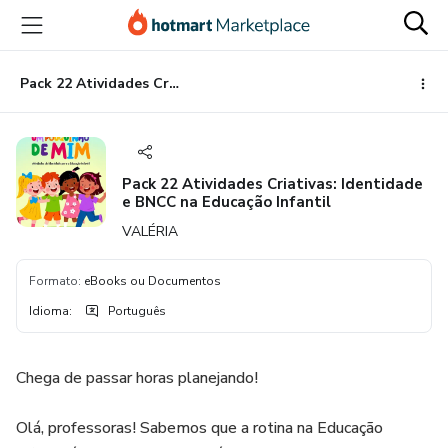
Ir
Ir
Ir
para
para
para
o
o
o
conteúdo
pagamento
rodapé
Pack 22 Atividades Criativas: Identidade e BNCC na Educação Infantil
principal
Pack 22 Atividades Criativas: Identidade
e BNCC na Educação Infantil
VALÉRIA
Formato
:
eBooks ou Documentos
Idioma
:
Português
Chega de passar horas planejando!
Olá, professoras! Sabemos que a rotina na Educação