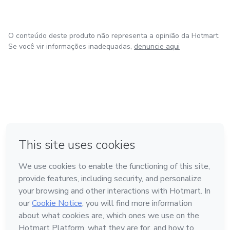
O conteúdo deste produto não representa a opinião da Hotmart.
Se você vir informações inadequadas,
denuncie aqui
em Amsterdam
em Madrid
em Bogotá
Feito com
❤
em Belo Horizonte
na Cidade do México
Conheça a Hotmart
Idioma