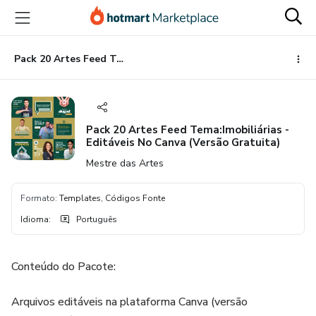
Ir
Ir
Ir
para
para
para
o
o
o
conteúdo
pagamento
rodapé
Pack 20 Artes Feed Tema:Imobiliárias - Editáveis No Canva (Versão Gratuita)
principal
Pack 20 Artes Feed Tema:Imobiliárias -
Editáveis No Canva (Versão Gratuita)
Mestre das Artes
Formato
:
Templates, Códigos Fonte
Idioma
:
Português
Conteúdo do Pacote:
Arquivos editáveis na plataforma Canva (versão