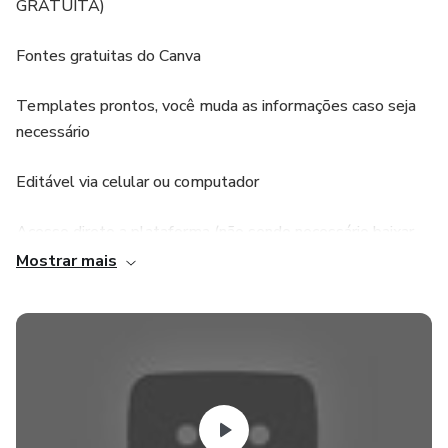
GRATUITA)
Fontes gratuitas do Canva
Templates prontos, você muda as informações caso seja
necessário
Editável via celular ou computador
Acesso direto a plataforma (não sendo necessário baixar
app)
Mostrar mais
Através do nosso PDF exclusivo enviado após a compra,
você recebe o link que te leva direto aos templates
editáveis.