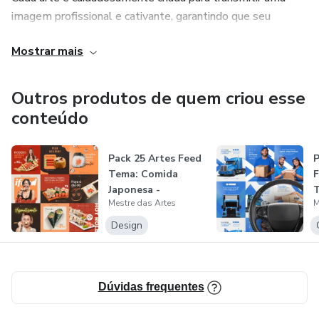
imagem profissional e cativante, garantindo que seu
negócio se destaque.
Mostrar mais
Se você está procurando um conjunto de artes profissionais
que impulsionem suas vendas e representem sua marca de
Outros produtos de quem criou esse
forma impactante, estou aqui para ajudar.
conteúdo
Entre em contato comigo e vamos criar algo incrível juntos!
Pack 25 Artes Feed
P
Tema: Comida
F
Japonesa -
T
Mestre das Artes
M
Editáveis No Canv...
E
Design
Dúvidas frequentes