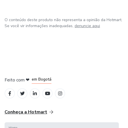
O conteúdo deste produto não representa a opinião da Hotmart.
Se você vir informações inadequadas,
denuncie aqui
em Amsterdam
em Madrid
em Bogotá
Feito com
❤
em Belo Horizonte
na Cidade do México
Conheça a Hotmart
Idioma