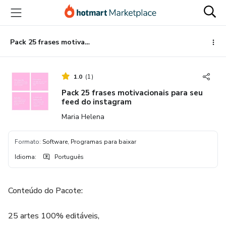
Ir
Ir
Ir
para
para
para
o
o
o
conteúdo
pagamento
rodapé
Pack 25 frases motivacionais para seu feed do instagram
principal
1.0
(
1
)
Pack 25 frases motivacionais para seu
feed do instagram
Maria Helena
Formato
:
Software, Programas para baixar
Idioma
:
Português
Conteúdo do Pacote:
25 artes 100% editáveis,