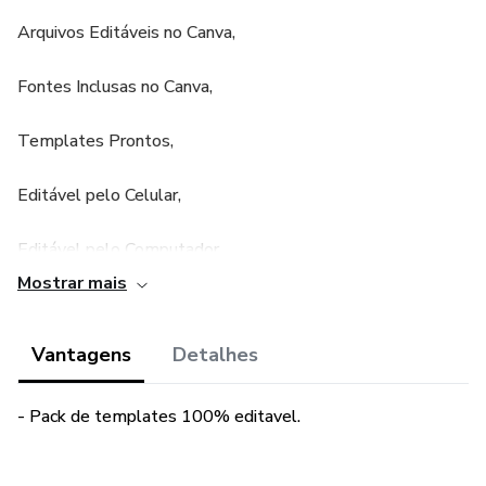
Arquivos Editáveis no Canva,
Fontes Inclusas no Canva,
Templates Prontos,
Editável pelo Celular,
Editável pelo Computador,
Mostrar mais
Todas Edição feito no Canva Pro ou Grátis.
Vantagens
Detalhes
Dúvidas Frequentes
Preciso da versão paga do Canva para usar o CanvaPacks?
- Pack de templates 100% editavel.
Não. Você conseguirá criar, editar e salvar suas postagens