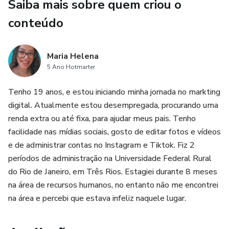
Saiba mais sobre quem criou o
pela versão gratuita. Não necessita dos recursos pagos do
Canva.
conteúdo
Não tenho experiência com Canva. Consigo usar os
templates?
Maria Helena
5 Ano Hotmarter
Sim! Você vai ver que mexer no Canvas é muito simples.
Tenho 19 anos, e estou iniciando minha jornada no markting
digital. Atualmente estou desempregada, procurando uma
Posso usar pelo celular?
renda extra ou até fixa, para ajudar meus pais. Tenho
facilidade nas mídias sociais, gosto de editar fotos e vídeos
Sim! Você pode utilizar tanto pelo celular quanto pelo
e de administrar contas no Instagram e Tiktok. Fiz 2
computador.
períodos de administração na Universidade Federal Rural
E se eu tiver alguma dúvida?
do Rio de Janeiro, em Três Rios. Estagiei durante 8 meses
na área de recursos humanos, no entanto não me encontrei
Não se preocupe! Se você tiver qualquer dúvida, poderá
na área e percebi que estava infeliz naquele lugar.
entrar em contato com o nosso suporte por email ou
WhatsApp.