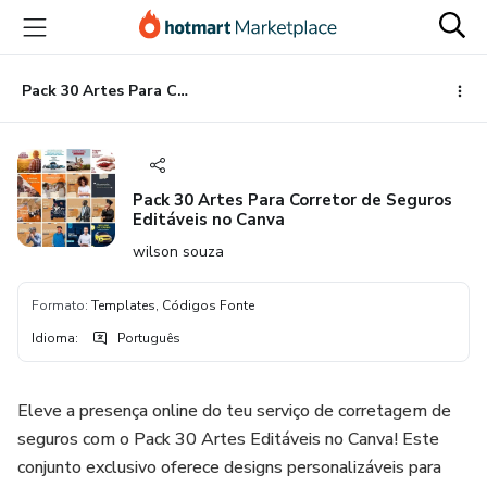
Ir
Ir
Ir
para
para
para
o
o
o
conteúdo
pagamento
rodapé
Pack 30 Artes Para Corretor de Seguros Editáveis no Canva
principal
Pack 30 Artes Para Corretor de Seguros
Editáveis no Canva
wilson souza
Formato
:
Templates, Códigos Fonte
Idioma
:
Português
Eleve a presença online do teu serviço de corretagem de
seguros com o Pack 30 Artes Editáveis no Canva! Este
conjunto exclusivo oferece designs personalizáveis para