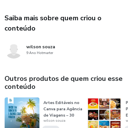
Saiba mais sobre quem criou o
conteúdo
wilson souza
9 Ano Hotmarter
Outros produtos de quem criou esse
conteúdo
Artes Editáveis no
P
Canva para Agência
P
de Viagens – 30
E
wilson souza
w
Modelo...