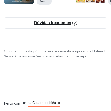
Design
Dúvidas frequentes
O conteúdo deste produto não representa a opinião da Hotmart.
Se você vir informações inadequadas,
denuncie aqui
em Bogotá
em Amsterdam
em Madrid
na Cidade do México
Feito com
❤
em Belo Horizonte