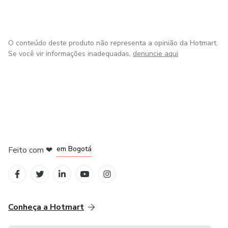
O conteúdo deste produto não representa a opinião da Hotmart.
Se você vir informações inadequadas,
denuncie aqui
em Amsterdam
em Madrid
em Bogotá
Feito com
❤
em Belo Horizonte
na Cidade do México
Conheça a Hotmart