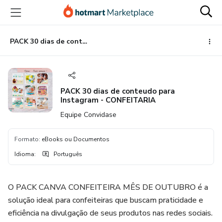
Ir
Ir
Ir
para
para
para
o
o
o
conteúdo
pagamento
rodapé
PACK 30 dias de conteudo para Instagram - CONFEITARIA
principal
PACK 30 dias de conteudo para
Instagram - CONFEITARIA
Equipe Convidase
Formato
:
eBooks ou Documentos
Idioma
:
Português
O PACK CANVA CONFEITEIRA MÊS DE OUTUBRO é a
solução ideal para confeiteiras que buscam praticidade e
eficiência na divulgação de seus produtos nas redes sociais.