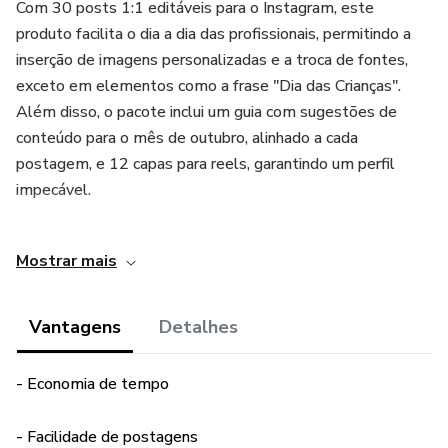
Com 30 posts 1:1 editáveis para o Instagram, este
produto facilita o dia a dia das profissionais, permitindo a
inserção de imagens personalizadas e a troca de fontes,
exceto em elementos como a frase "Dia das Crianças".
Além disso, o pacote inclui um guia com sugestões de
conteúdo para o mês de outubro, alinhado a cada
postagem, e 12 capas para reels, garantindo um perfil
impecável.
Com o suporte disponível durante todo o mês de outubro
Mostrar mais
de 2024, as confeiteiras terão auxílio para qualquer dúvida
relacionada à edição e postagem. Se você busca por
postagens prontas para o Dia das Crianças e deseja
Vantagens
Detalhes
otimizar sua presença online, o PACK CANVA
CONFEITEIRA MÊS DE OUTUBRO é a escolha certa.
- Economia de tempo
Aproveite a praticidade e qualidade deste produto para
impulsionar sua marca e conquistar mais clientes.
- Facilidade de postagens