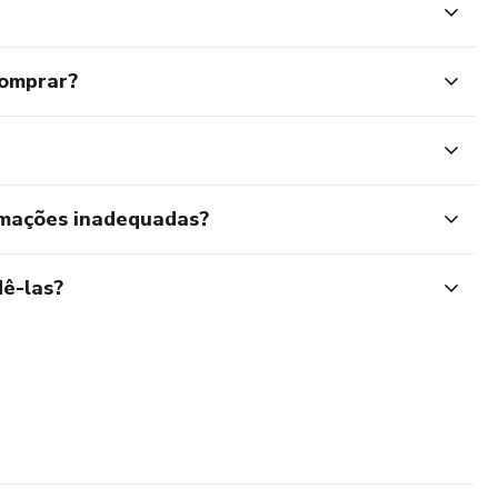
comprar?
rmações inadequadas?
ê-las?