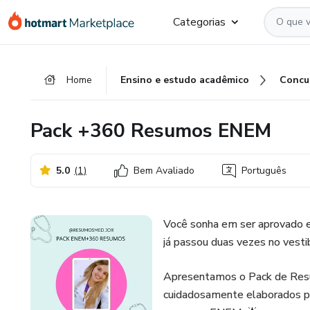
Ir
Ir
Ir
Categorias
para
para
para
o
o
o
conteúdo
pagamento
rodapé
Home
Ensino e estudo acadêmico
Concu
principal
Pack +360 Resumos ENEM
5.0
(
1
)
Bem Avaliado
Português
Você sonha em ser aprovado 
já passou duas vezes no vestib
Apresentamos o Pack de Res
cuidadosamente elaborados p