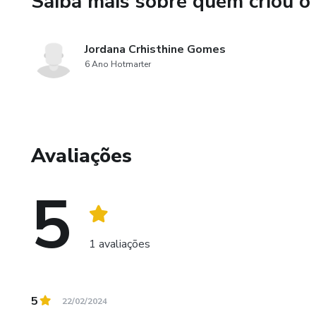
Saiba mais sobre quem criou o
Jordana Crhisthine Gomes
6 Ano Hotmarter
Avaliações
5
1 avaliações
5
22/02/2024