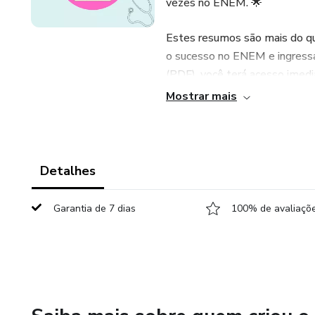
vezes no ENEM. 🌟
Estes resumos são mais do que
o sucesso no ENEM e ingress
(PDF), você terá acesso imedia
sua própria jornada de estudos
Mostrar mais
Por que se contentar com inf
estratégias comprovadas que
2024 de maneira inteligente
Detalhes
cópia agora e dê o primeiro p
Garantia de 7 dias
100% de avaliaçõe