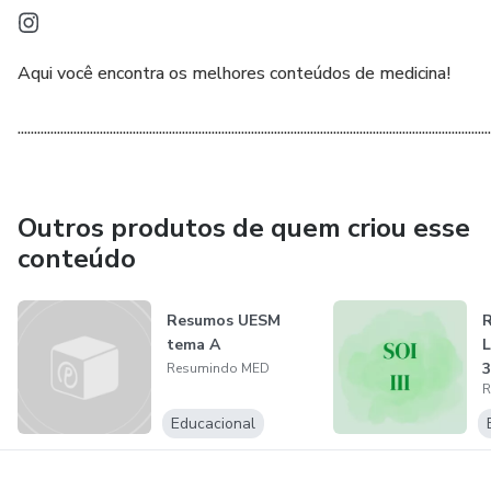
Aqui você encontra os melhores conteúdos de medicina!
................................................................................................................................................
Outros produtos de quem criou esse
conteúdo
Resumos UESM
R
tema A
L
3
Resumindo MED
R
Educacional