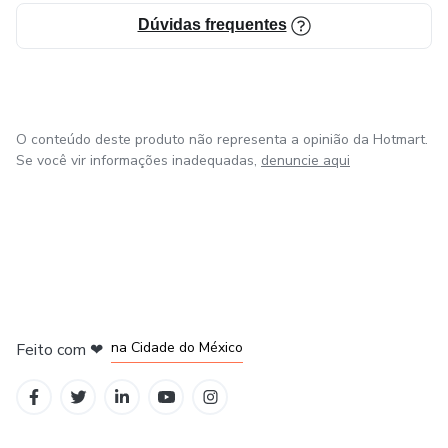
Dúvidas frequentes
O conteúdo deste produto não representa a opinião da Hotmart.
Se você vir informações inadequadas,
denuncie aqui
em Bogotá
em Amsterdam
em Madrid
na Cidade do México
Feito com
❤
em Belo Horizonte