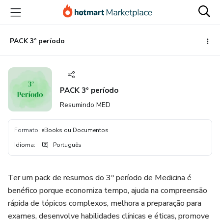
Ir
Ir
Ir
para
para
para
o
o
o
conteúdo
pagamento
rodapé
PACK 3º período
principal
PACK 3º período
Resumindo MED
Formato
:
eBooks ou Documentos
Idioma
:
Português
Ter um pack de resumos do 3º período de Medicina é
benéfico porque economiza tempo, ajuda na compreensão
rápida de tópicos complexos, melhora a preparação para
exames, desenvolve habilidades clínicas e éticas, promove