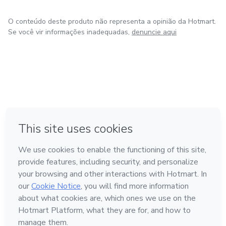
O conteúdo deste produto não representa a opinião da Hotmart.
Se você vir informações inadequadas,
denuncie aqui
em Bogotá
em Amsterdam
em Madrid
na Cidade do México
Feito com
❤
em Belo Horizonte
Conheça a Hotmart
Idioma
Português