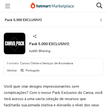
Ir
Ir
Ir
para
para
para
o
o
o
conteúdo
pagamento
rodapé
Pack 5.000 EXCLUSIVO
principal
Pack 5.000 EXCLUSIVO
Judith Bhering
Formato
:
Cursos Online e Serviços de Assinatura
Idioma
:
Português
Você quer criar designs impressionantes sem
complicações? Com o nosso Pack Exclusivo do Canva, você
terá acesso a uma vasta coleção de recursos que
facilitarão sua jornada criativa e elevarão o nível dos seus