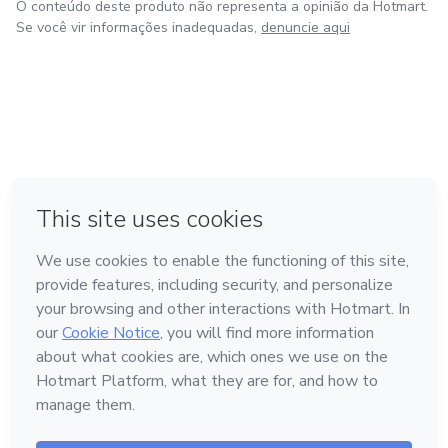
O conteúdo deste produto não representa a opinião da Hotmart.
Se você vir informações inadequadas,
denuncie aqui
em Bogotá
em Amsterdam
em Madrid
na Cidade do México
Feito com
❤
em Belo Horizonte
Conheça a Hotmart
Idioma
Português