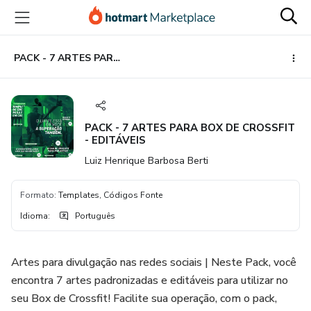
Ir
Ir
Ir
para
para
para
o
o
o
conteúdo
pagamento
rodapé
PACK - 7 ARTES PARA BOX DE CROSSFIT - EDITÁVEIS
principal
PACK - 7 ARTES PARA BOX DE CROSSFIT
- EDITÁVEIS
Luiz Henrique Barbosa Berti
Formato
:
Templates, Códigos Fonte
Idioma
:
Português
Artes para divulgação nas redes sociais | Neste Pack, você
encontra 7 artes padronizadas e editáveis para utilizar no
seu Box de Crossfit! Facilite sua operação, com o pack,