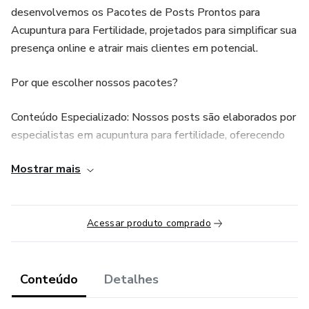
desenvolvemos os Pacotes de Posts Prontos para
Acupuntura para Fertilidade, projetados para simplificar sua
presença online e atrair mais clientes em potencial.
Por que escolher nossos pacotes?
Conteúdo Especializado: Nossos posts são elaborados por
especialistas em acupuntura para fertilidade, oferecendo
informações confiáveis e relevantes para seu público.
Mostrar mais
Diversidade de Tópicos: Desde benefícios da acupuntura
para fertilidade até depoimentos de sucesso, nossos
pacotes cobrem uma ampla gama de assuntos
Acessar produto comprado
relacionados, mantendo seu feed interessante e
informativo.
Conteúdo
Detalhes
Design Profissional: Cada post é acompanhado por designs