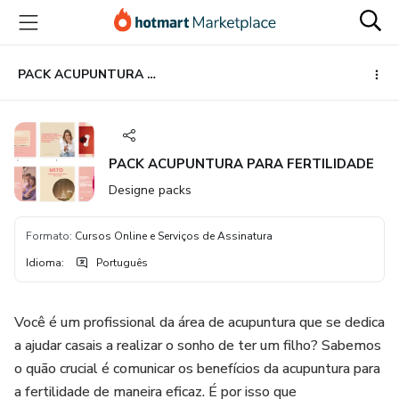
Ir
Ir
Ir
para
para
para
o
o
o
conteúdo
pagamento
rodapé
PACK ACUPUNTURA PARA FERTILIDADE
principal
PACK ACUPUNTURA PARA FERTILIDADE
Designe packs
Formato
:
Cursos Online e Serviços de Assinatura
Idioma
:
Português
Você é um profissional da área de acupuntura que se dedica
a ajudar casais a realizar o sonho de ter um filho? Sabemos
o quão crucial é comunicar os benefícios da acupuntura para
a fertilidade de maneira eficaz. É por isso que