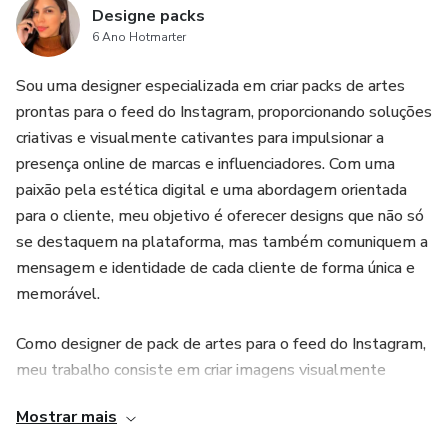
Designe packs
6 Ano Hotmarter
Sou uma designer especializada em criar packs de artes
prontas para o feed do Instagram, proporcionando soluções
criativas e visualmente cativantes para impulsionar a
presença online de marcas e influenciadores. Com uma
paixão pela estética digital e uma abordagem orientada
para o cliente, meu objetivo é oferecer designs que não só
se destaquem na plataforma, mas também comuniquem a
mensagem e identidade de cada cliente de forma única e
memorável.
Como designer de pack de artes para o feed do Instagram,
meu trabalho consiste em criar imagens visualmente
impactantes e coesas que ajudam marcas e indivíduos a se
Mostrar mais
destacarem na plataforma. Meu objetivo é fornecer
pacotes de arte prontos para uso, facilitando a criação de